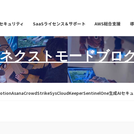
Iセキュリティ
SaaSライセンス＆サポート
AWS総合支援
導
ネクストモードブロ
otion
Asana
CrowdStrike
SysCloud
Keeper
SentinelOne
生成AIセキ