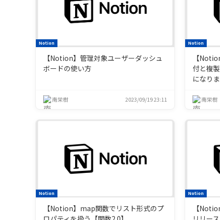
Notion
Notion
【Notion】管理対象ユーザーダッシュ
【Not
ボードの使い方
付と複
になり
南栄樹
2023/09/19 23:11
南栄樹
Notion
Notion
【Notion】map関数でリスト形式のプ
【Notio
ロパティを扱う【関数2.0】
リリース