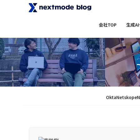
会社TOP
生成A
Okta
Netskope
N