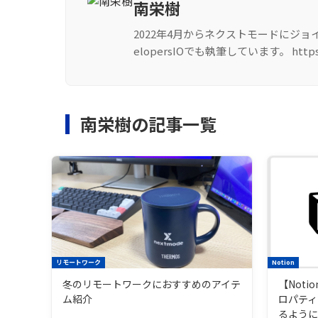
南栄樹
2022年4月からネクストモードにジョ
elopersIOでも執筆しています。 https://de
南栄樹の記事一覧
リモートワーク
Notion
冬のリモートワークにおすすめのアイテ
【Not
ム紹介
ロパティ
るよう