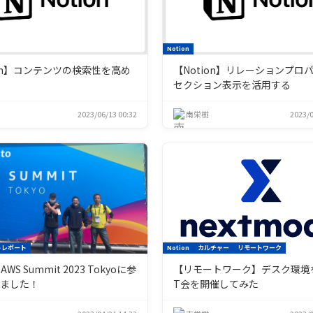
Notion
ion】コンテンツの検索性を高め
【Notion】リレーションプロ
セクション表示を活用する
2023/06/13 00:32
南栄樹
2023/0
トレポート
Notion
カルチャー
リモートワーク
WS Summit 2023 Tokyoに参
【リモートワーク】デスク環境
きました！
T会を開催してみた