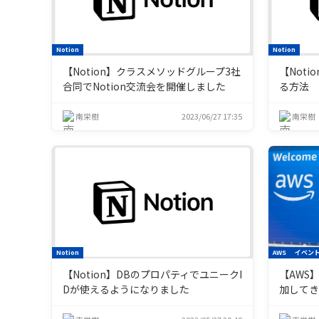
Notion
Notion
【Notion】クラスメソッドグループ3社
【Not
合同でNotion交流会を開催しました
る方法
南栄樹
2023/06/27 17:35
南栄樹
Notion
AWS
イベン
【Notion】DBのプロパティでユニークI
【AWS】A
Dが使えるようになりました
加して