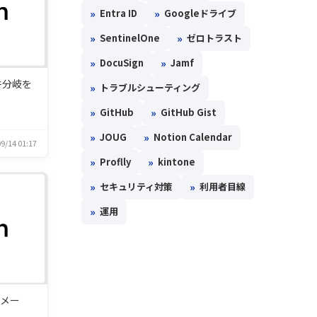
»
»
Entra ID
Googleドライブ
»
»
SentinelOne
ゼロトラスト
»
»
DocuSign
Jamf
条件分岐を
»
トラブルシューティング
»
»
GitHub
GitHub Gist
»
»
JOUG
Notion Calendar
9/14 01:17
»
»
Proflly
kintone
»
»
セキュリティ対策
利用者目線
»
運用
トメー