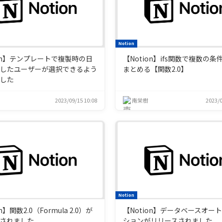
Notion
ion】テンプレートで複製時の日
【Notion】ifs関数で複数の
製したユーザーが選択できるよう
まとめる【関数2.0】
ました
2023/09/15 10:08
南栄樹
2023/0
Notion
n】関数2.0（Formula 2.0）が
【Notion】データベースオー
されました
ションがリリースされました