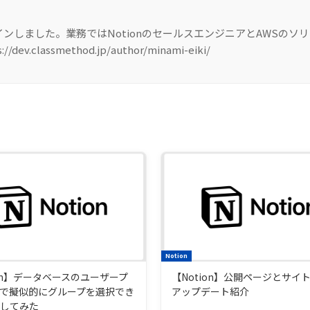
インしました。業務ではNotionのセールスエンジニアとAWSのソ
v.classmethod.jp/author/minami-eiki/
Notion
ion】データベースのユーザープ
【Notion】公開ページとサイ
で擬似的にグループを選択でき
アップデート紹介
にしてみた