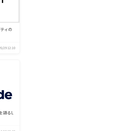
パティの
5/29 12:10
を語るL