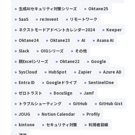
»
»
生成AIセキュリティ対策シリーズ
Oktane25
»
»
»
SaaS
re:Invent
リモートワーク
»
»
ネクストモードアドベントカレンダー2024
Keeper
»
»
»
»
Oktane24
Oktane23
AI
Asana AI
»
»
»
Slack
OIGシリーズ
その他
»
»
»
脱Excelシリーズ
Oktane22
Google
»
»
»
»
SysCloud
HubSpot
Zapier
Azure AD
»
»
»
Entra ID
Googleドライブ
SentinelOne
»
»
»
ゼロトラスト
DocuSign
Jamf
»
»
»
トラブルシューティング
GitHub
GitHub Gist
»
»
»
JOUG
Notion Calendar
Proflly
»
»
»
kintone
セキュリティ対策
利用者目線