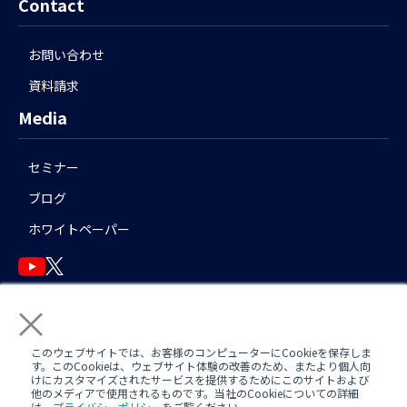
Contact
お問い合わせ
資料請求
Media
セミナー
ブログ
ホワイトペーパー
×
English
このウェブサイトでは、お客様のコンピューターにCookieを保存しま
す。このCookieは、ウェブサイト体験の改善のため、またより個人向
けにカスタマイズされたサービスを提供するためにこのサイトおよび
他のメディアで使用されるものです。当社のCookieについての詳細
運用アシスタント利用規約(
AWS
/
Azure
)
日中運用支援定型約款
は、
プライバシーポリシー
をご覧ください。