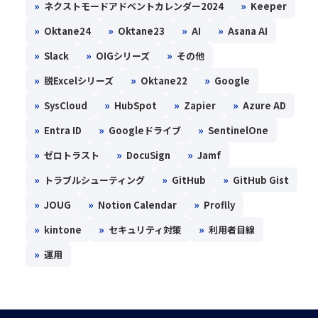
»
»
ネクストモードアドベントカレンダー2024
Keeper
»
»
»
»
Oktane24
Oktane23
AI
Asana AI
»
»
»
Slack
OIGシリーズ
その他
»
»
»
脱Excelシリーズ
Oktane22
Google
»
»
»
»
SysCloud
HubSpot
Zapier
Azure AD
»
»
»
Entra ID
Googleドライブ
SentinelOne
»
»
»
ゼロトラスト
DocuSign
Jamf
»
»
»
トラブルシューティング
GitHub
GitHub Gist
»
»
»
JOUG
Notion Calendar
Proflly
»
»
»
kintone
セキュリティ対策
利用者目線
»
運用