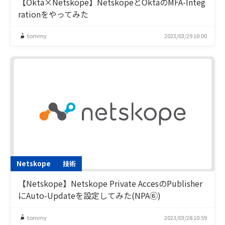
【Okta×Netskope】NetskopeとOktaのMFA-Integ
rationをやってみた
tommy
2023/03/29 10:00
Netskope
技術
【Netskope】Netskope Private AccesのPublisher
にAuto-Updateを設定してみた(NPA⑥)
tommy
2023/03/28 10:59