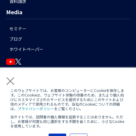
資料請求
Media
セミナー
ブログ
ホワイトペーパー
×
English
このウェブサイトでは、お客様のコンピューターにCookieを保存しま
す。このCookieは、ウェブサイト体験の改善のため、またより個人向
けにカスタマイズされたサービスを提供するためにこのサイトおよび
他のメディアで使用されるものです。当社のCookieについての詳細
運用アシスタント利用規約(
AWS
/
Azure
)
日中運用支援定型約款
は、
プライバシーポリシー
をご覧ください。
当サイトでは、訪問者の個人情報を追跡することはありません。ただ
定型約款
し、お客様が何度も同じ選択をする手間を省くために、小さなCookie
を使用しています。
プライバシーポリシー