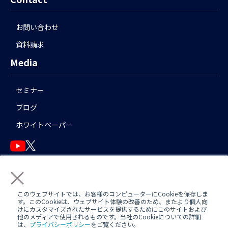
お問い合わせ
資料請求
Media
セミナー
ブログ
ホワイトペーパー
×
English
このウェブサイトでは、お客様のコンピューターにCookieを保存しま
す。このCookieは、ウェブサイト体験の改善のため、またより個人向
けにカスタマイズされたサービスを提供するためにこのサイトおよび
他のメディアで使用されるものです。当社のCookieについての詳細
運用アシスタント利用規約(
AWS
/
Azure
)
日中運用支援定型約款
は、
プライバシーポリシー
をご覧ください。