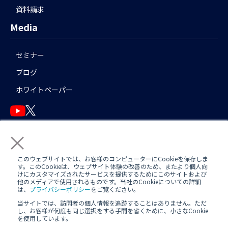
資料請求
Media
セミナー
ブログ
ホワイトペーパー
×
English
このウェブサイトでは、お客様のコンピューターにCookieを保存しま
す。このCookieは、ウェブサイト体験の改善のため、またより個人向
けにカスタマイズされたサービスを提供するためにこのサイトおよび
他のメディアで使用されるものです。当社のCookieについての詳細
運用アシスタント利用規約(
AWS
/
Azure
)
日中運用支援定型約款
は、
プライバシーポリシー
をご覧ください。
当サイトでは、訪問者の個人情報を追跡することはありません。ただ
定型約款
し、お客様が何度も同じ選択をする手間を省くために、小さなCookie
を使用しています。