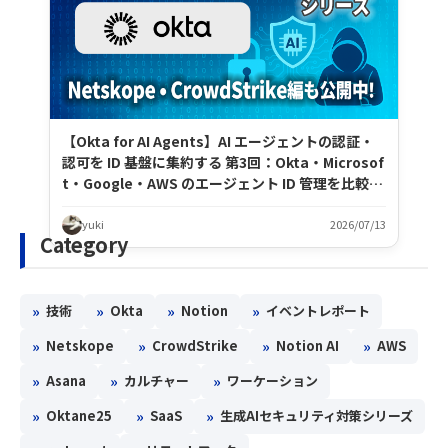
【Okta for AI Agents】AI エージェントの認証・
認可を ID 基盤に集約する 第3回：Okta・Microsof
t・Google・AWS のエージェント ID 管理を比較す
る
yuki
2026/07/13
Category
»
»
»
»
技術
Okta
Notion
イベントレポート
»
»
»
»
Netskope
CrowdStrike
Notion AI
AWS
»
»
»
Asana
カルチャー
ワーケーション
»
»
»
Oktane25
SaaS
生成AIセキュリティ対策シリーズ