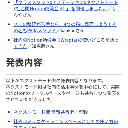
「クラスメソッドxアノテーションxネクストモード
3社合同Notion交流会 #1 」を開催しました。
／し
んやさん
メモの整理が苦手なら、4つの箱に整理しよう！そ
の名もPARAメソッド
／kankanさん
社内のNotion勉強会でWraptasの使いどころを語っ
てきた
／知恵蔵さん
発表内容
以下がネクストモード側の発表内容となります。
ネクストモード側は社内の活用事例を中心にして、実際
のNotionのワークスペースやページも共有しつつ発表を
させていただきました。
ネクストモード流 情報共有術
／町野
社外コミュニケーションスペースとしての使い方の
ススメ
／南