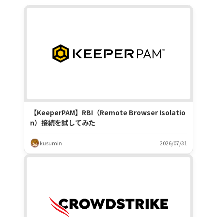
【KeeperPAM】RBI（Remote Browser Isolatio
n）接続を試してみた
kusumin
2026/07/31