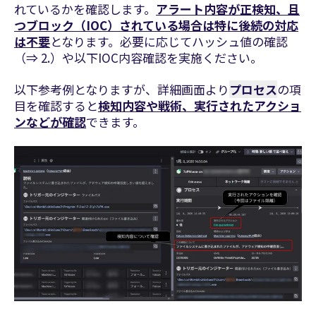
れているかを確認します。
アラート内容が正検知、且
つ
ブロック（IOC）されている場合は特に後続の対応
は不要
となります。必要に応じてハッシュ値の確認
（⇒ 2.）や以下IOC内容確認を実施ください。
以下参考例となりますが、詳細画面より
プロセス
の項
目を確認すると
検知内容や戦術、実行されたアクショ
ンなどが確認
できます。