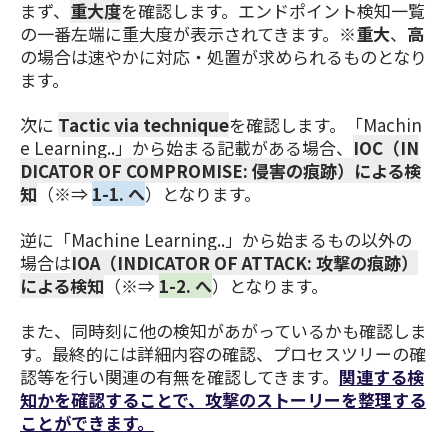
まず、
重大度
を確認します。エンドポイント検知一覧
の一番左端に重大度が表示されてきます。※
重大
、
高
の場合は速やかに対応・処置が求められるものとなり
ます。
次に
Tactic via technique
を確認します。「Machin
e Learning..」から始まる記載がある場合、
IOC（IN
DICATOR OF COMPROMISE: 侵害の痕跡）による検
知
（※⇒
1-1. へ
）となります。
逆に「Machine Learning..」から始まるもの以外の
場合は
IOA（INDICATOR OF ATTACK: 攻撃の痕跡）
による検知
（※⇒
1-2. へ
）となります。
また、同時刻に他の検知があがっているかも確認しま
す。最終的には詳細内容の確認、プロセスツリーの確
認等を行い関連の有無を確認してきます。
関連する検
知かを確認することで、攻撃のストーリーを整理する
ことができます。