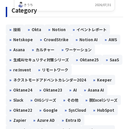
きうち
2026/07/31
Category
»
»
»
»
技術
Okta
Notion
イベントレポート
»
»
»
»
Netskope
CrowdStrike
Notion AI
AWS
»
»
»
Asana
カルチャー
ワーケーション
»
»
»
生成AIセキュリティ対策シリーズ
Oktane25
SaaS
»
»
re:Invent
リモートワーク
»
»
ネクストモードアドベントカレンダー2024
Keeper
»
»
»
»
Oktane24
Oktane23
AI
Asana AI
»
»
»
»
Slack
OIGシリーズ
その他
脱Excelシリーズ
»
»
»
»
Oktane22
Google
SysCloud
HubSpot
»
»
»
Zapier
Azure AD
Entra ID