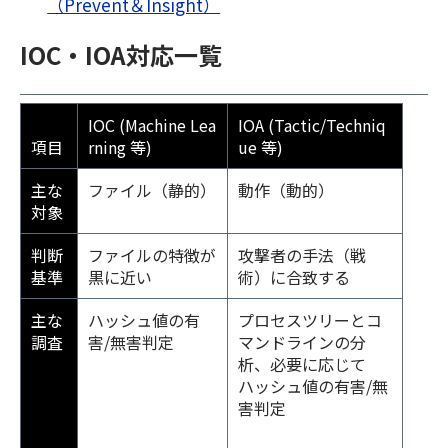
（Prevent＆Insight）
IOC・IOA対応一覧
IOC (Machine Lea
IOA (Tactic/Techniq
項目
rning 等)
ue 等)
主な
ファイル（静的）
動作（動的）
対象
判断
ファイルの特徴が
攻撃者の手法（戦
基準
黒に近い
術）に合致する
主な
ハッシュ値の有
プロセスツリーとコ
調査
害/無害判定
マンドラインの分
析、
必要に応
じ
て
ハッシュ値の有害/無
害判定