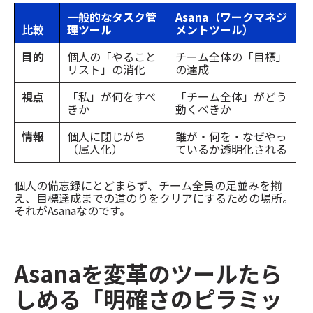
一般的なタスク管
Asana（ワークマネジ
比較
理ツール
メントツール）
目的
個人の「やること
チーム全体の「目標」
リスト」の消化
の達成
視点
「私」が何をすべ
「チーム全体」がどう
きか
動くべきか
情報
個人に閉じがち
誰が・何を・なぜやっ
（属人化）
ているか透明化される
個人の備忘録にとどまらず、チーム全員の足並みを揃
え、目標達成までの道のりをクリアにするための場所。
それがAsanaなのです。
Asanaを変革のツールたら
しめる「明確さのピラミッ