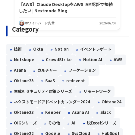
【AWS】Claude DesktopをAWS IAM認証で接続
したい | Nextmode Blog
ホワイトバード先輩
2026/07/07
Category
»
»
»
»
技術
Okta
Notion
イベントレポート
»
»
»
»
Netskope
CrowdStrike
Notion AI
AWS
»
»
»
Asana
カルチャー
ワーケーション
»
»
»
Oktane25
SaaS
re:Invent
»
»
生成AIセキュリティ対策シリーズ
リモートワーク
»
»
ネクストモードアドベントカレンダー2024
Oktane24
»
»
»
»
Oktane23
Keeper
Asana AI
Slack
»
»
»
»
OIGシリーズ
その他
AI
脱Excelシリーズ
»
»
»
»
Oktane22
Google
SysCloud
HubSpot