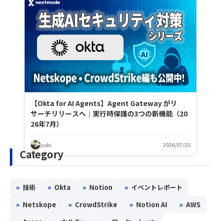
【Okta for AI Agents】Agent Gateway がリ
サーチリリースへ｜実行時保護の3つの新機能（20
26年7月）
yuki
2026/07/25
Category
»
»
»
»
技術
Okta
Notion
イベントレポート
»
»
»
»
Netskope
CrowdStrike
Notion AI
AWS