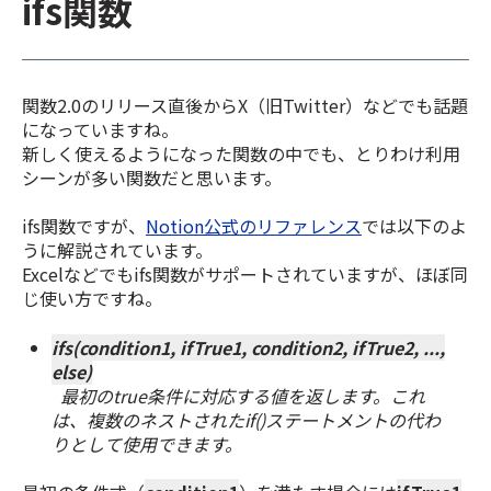
ifs関数
関数2.0のリリース直後からX（旧Twitter）などでも話題
になっていますね。
新しく使えるようになった関数の中でも、とりわけ利用
シーンが多い関数だと思います。
ifs関数ですが、
Notion公式のリファレンス
では以下のよ
うに解説されています。
Excelなどでもifs関数がサポートされていますが、ほぼ同
じ使い方ですね。
ifs(condition1, ifTrue1, condition2, ifTrue2, ...,
else)
最初のtrue条件に対応する値を返します。これ
は、複数のネストされたif()ステートメントの代わ
りとして使用できます。