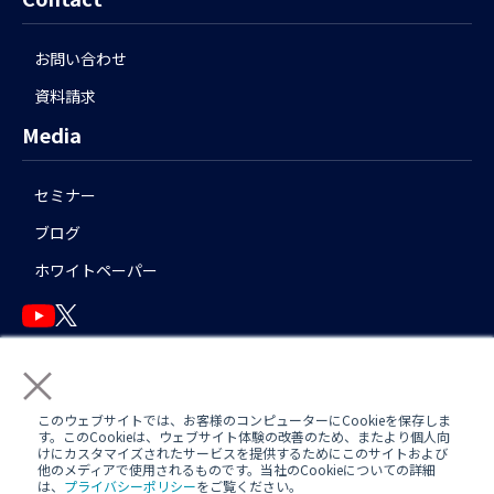
お問い合わせ
資料請求
Media
セミナー
ブログ
ホワイトペーパー
×
English
このウェブサイトでは、お客様のコンピューターにCookieを保存しま
す。このCookieは、ウェブサイト体験の改善のため、またより個人向
けにカスタマイズされたサービスを提供するためにこのサイトおよび
他のメディアで使用されるものです。当社のCookieについての詳細
運用アシスタント利用規約(
AWS
/
Azure
)
日中運用支援定型約款
は、
プライバシーポリシー
をご覧ください。