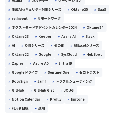
»
»
»
Asana
カルチャー
ワーケーション
»
»
»
生成AIセキュリティ対策シリーズ
Oktane25
SaaS
»
»
re:Invent
リモートワーク
»
»
ネクストモードアドベントカレンダー2024
Oktane24
»
»
»
»
Oktane23
Keeper
Asana AI
Slack
»
»
»
»
AI
OIGシリーズ
その他
脱Excelシリーズ
»
»
»
»
Oktane22
Google
SysCloud
HubSpot
»
»
»
Zapier
Azure AD
Entra ID
»
»
»
Googleドライブ
SentinelOne
ゼロトラスト
»
»
»
DocuSign
Jamf
トラブルシューティング
»
»
»
GitHub
GitHub Gist
JOUG
»
»
»
Notion Calendar
Proflly
kintone
»
»
利用者目線
運用