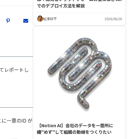
でのデプロイ方法を解説
鮎澤耕平
2026/06/26
いてレポートし
に一意のID が
【Notion AI】会社のデータを一箇所に
纏"めず"して組織の動線をつくりたい