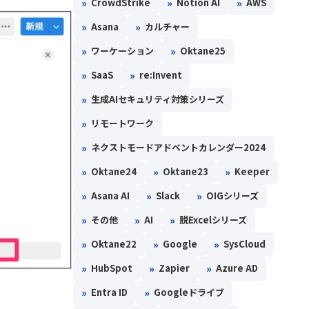
»
»
»
CrowdStrike
Notion AI
AWS
»
»
Asana
カルチャー
»
»
ワーケーション
Oktane25
»
»
SaaS
re:Invent
»
生成AIセキュリティ対策シリーズ
»
リモートワーク
»
ネクストモードアドベントカレンダー2024
»
»
»
Oktane24
Oktane23
Keeper
»
»
»
Asana AI
Slack
OIGシリーズ
»
»
»
その他
AI
脱Excelシリーズ
»
»
»
Oktane22
Google
SysCloud
»
»
»
HubSpot
Zapier
Azure AD
»
»
Entra ID
Googleドライブ