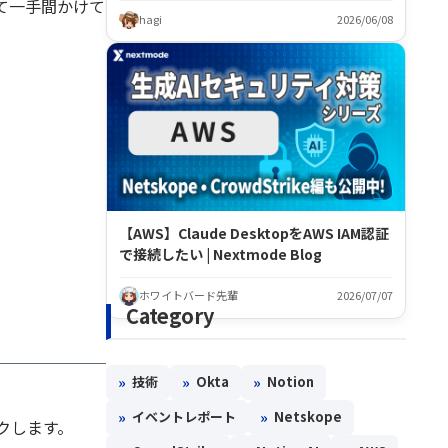
て一手間かけて
hagi
2026/06/08
【AWS】Claude DesktopをAWS IAM認証
で接続したい | Nextmode Blog
ホワイトバード先輩
2026/07/07
Category
»
»
»
技術
Okta
Notion
»
»
イベントレポート
Netskope
クします。