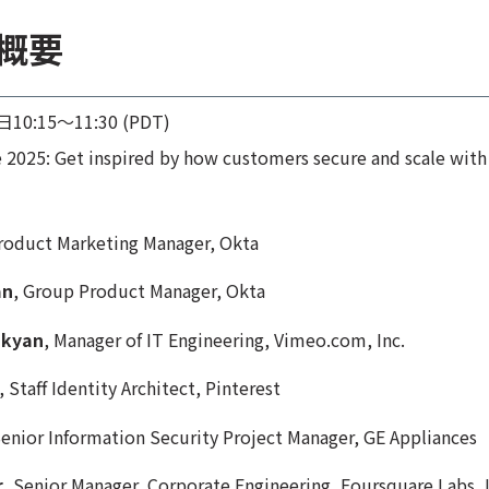
概要
日10:15〜11:30 (PDT)
e 2025: Get inspired by how customers secure and scale wit
Product Marketing Manager, Okta
an
, Group Product Manager, Okta
akyan
, Manager of IT Engineering, Vimeo.com, Inc.
,
Staff Identity Architect, Pinterest
enior Information Security Project Manager, GE Appliances
r
,
Senior Manager, Corporate Engineering, Foursquare Labs, I