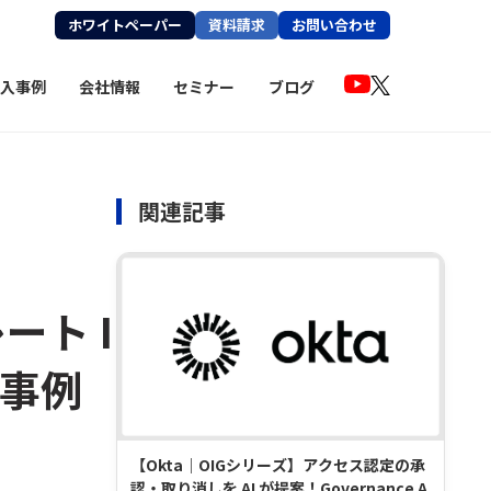
ホワイトペーパー
資料請求
お問い合わせ
入事例
会社情報
セミナー
ブログ
関連記事
ート I
用事例
【Okta｜OIGシリーズ】アクセス認定の承
認・取り消しを AI が提案！Governance A