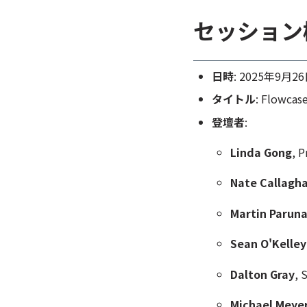
セッション
日時
: 2025年9月26
タイトル
: Flowcas
登壇者
:
Linda Gong
, 
Nate Callagh
Martin Parun
Sean O'Kelley
Dalton Gray
,
S
Michael Meye