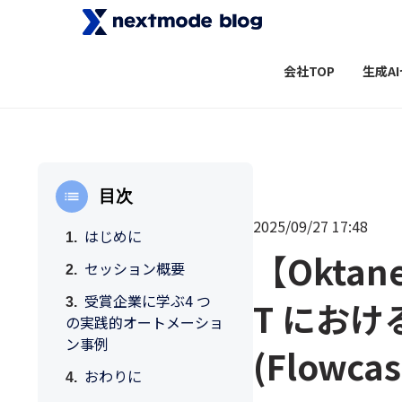
会社TOP
生成A
目次
2025/09/27 17:48
はじめに
【Okta
セッション概要
受賞企業に学ぶ4 つ
T における
の実践的オートメーショ
ン事例
(Flowcas
おわりに