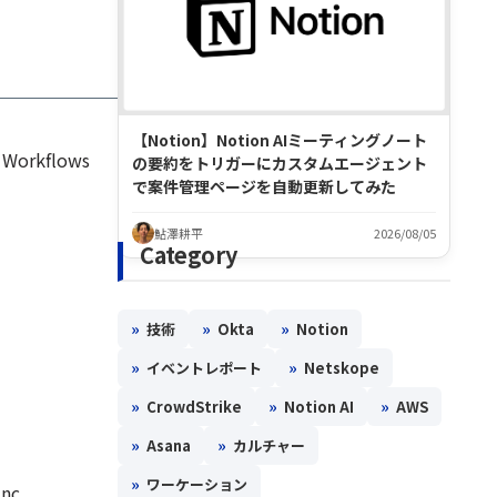
【Notion】Notion AIミーティングノート
h Workflows
の要約をトリガーにカスタムエージェント
で案件管理ページを自動更新してみた
鮎澤耕平
2026/08/05
Category
»
»
»
技術
Okta
Notion
»
»
イベントレポート
Netskope
»
»
»
CrowdStrike
Notion AI
AWS
»
»
Asana
カルチャー
»
ワーケーション
nc.