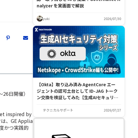
nalyzer を実画面で解説
yuki
2026/07/30
【Okta】取り込み済み AgentCore エー
ジェントの認可土台として ID-JAG トーク
日〜26日開催）
ン交換を検証してみた【生成AIセキュリ
ティ対策シリーズ】
テクニカルサポート
2026/07/27
nspired by
は、GE Applia
した高度かつ実践的