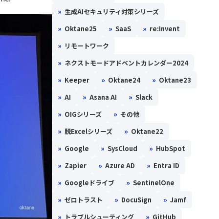
»
生成AIセキュリティ対策シリーズ
»
»
»
Oktane25
SaaS
re:Invent
»
リモートワーク
»
ネクストモードアドベントカレンダー2024
»
»
»
Keeper
Oktane24
Oktane23
»
»
»
AI
Asana AI
Slack
»
»
OIGシリーズ
その他
»
»
脱Excelシリーズ
Oktane22
»
»
»
Google
SysCloud
HubSpot
»
»
»
Zapier
Azure AD
Entra ID
»
»
Googleドライブ
SentinelOne
»
»
»
ゼロトラスト
DocuSign
Jamf
»
»
トラブルシューティング
GitHub