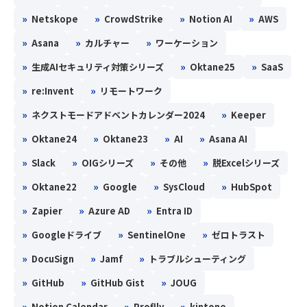
»
»
»
»
Netskope
CrowdStrike
Notion AI
AWS
»
»
»
Asana
カルチャー
ワーケーション
»
»
»
生成AIセキュリティ対策シリーズ
Oktane25
SaaS
»
»
re:Invent
リモートワーク
»
»
ネクストモードアドベントカレンダー2024
Keeper
»
»
»
»
Oktane24
Oktane23
AI
Asana AI
»
»
»
»
Slack
OIGシリーズ
その他
脱Excelシリーズ
»
»
»
»
Oktane22
Google
SysCloud
HubSpot
»
»
»
Zapier
Azure AD
Entra ID
»
»
»
Googleドライブ
SentinelOne
ゼロトラスト
»
»
»
DocuSign
Jamf
トラブルシューティング
»
»
»
GitHub
GitHub Gist
JOUG
»
»
»
Notion Calendar
Proflly
kintone