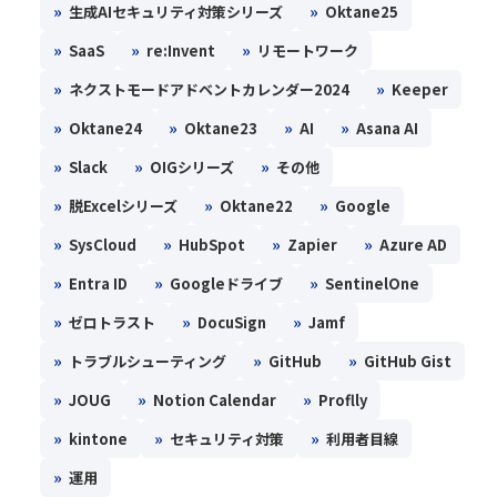
»
»
生成AIセキュリティ対策シリーズ
Oktane25
»
»
»
SaaS
re:Invent
リモートワーク
»
»
ネクストモードアドベントカレンダー2024
Keeper
»
»
»
»
Oktane24
Oktane23
AI
Asana AI
»
»
»
Slack
OIGシリーズ
その他
»
»
»
脱Excelシリーズ
Oktane22
Google
»
»
»
»
SysCloud
HubSpot
Zapier
Azure AD
»
»
»
Entra ID
Googleドライブ
SentinelOne
»
»
»
ゼロトラスト
DocuSign
Jamf
»
»
»
トラブルシューティング
GitHub
GitHub Gist
»
»
»
JOUG
Notion Calendar
Proflly
»
»
»
kintone
セキュリティ対策
利用者目線
»
運用