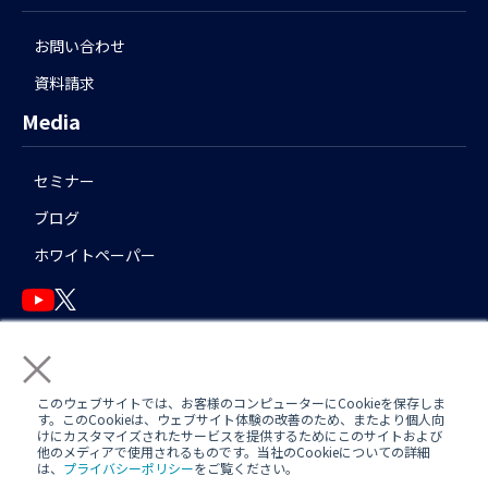
お問い合わせ
資料請求
Media
セミナー
ブログ
ホワイトペーパー
×
English
このウェブサイトでは、お客様のコンピューターにCookieを保存しま
す。このCookieは、ウェブサイト体験の改善のため、またより個人向
けにカスタマイズされたサービスを提供するためにこのサイトおよび
他のメディアで使用されるものです。当社のCookieについての詳細
運用アシスタント利用規約(
AWS
/
Azure
)
日中運用支援定型約款
は、
プライバシーポリシー
をご覧ください。