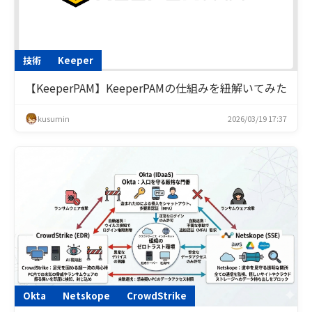
技術
Keeper
【KeeperPAM】KeeperPAMの仕組みを紐解いてみた
kusumin
2026/03/19 17:37
Okta
Netskope
CrowdStrike