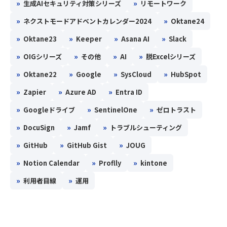
»
»
生成AIセキュリティ対策シリーズ
リモートワーク
»
»
ネクストモードアドベントカレンダー2024
Oktane24
»
»
»
»
Oktane23
Keeper
Asana AI
Slack
»
»
»
»
OIGシリーズ
その他
AI
脱Excelシリーズ
»
»
»
»
Oktane22
Google
SysCloud
HubSpot
»
»
»
Zapier
Azure AD
Entra ID
»
»
»
Googleドライブ
SentinelOne
ゼロトラスト
»
»
»
DocuSign
Jamf
トラブルシューティング
»
»
»
GitHub
GitHub Gist
JOUG
»
»
»
Notion Calendar
Proflly
kintone
»
»
利用者目線
運用