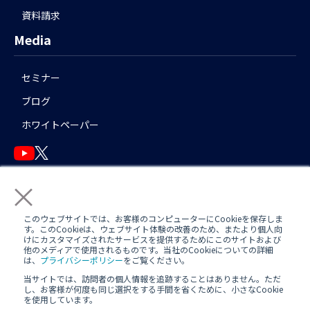
資料請求
Media
セミナー
ブログ
ホワイトペーパー
×
English
このウェブサイトでは、お客様のコンピューターにCookieを保存しま
す。このCookieは、ウェブサイト体験の改善のため、またより個人向
けにカスタマイズされたサービスを提供するためにこのサイトおよび
他のメディアで使用されるものです。当社のCookieについての詳細
運用アシスタント利用規約(
AWS
/
Azure
)
日中運用支援定型約款
は、
プライバシーポリシー
をご覧ください。
当サイトでは、訪問者の個人情報を追跡することはありません。ただ
定型約款
し、お客様が何度も同じ選択をする手間を省くために、小さなCookie
を使用しています。