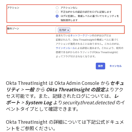
Okta ThreatInsight は Okta Admin Console から
セキュ
リティ
>
一般
から
Okta ThreatInsight の設定
よりアク
セス可能です。また、記録されたログについては、
レ
ポート
>
System Log
より
security.threat.detected
のイ
ベントタイプとして確認できます。
Okta ThreatInsight の詳細については下記公式ドキュメ
ントをご参照ください。