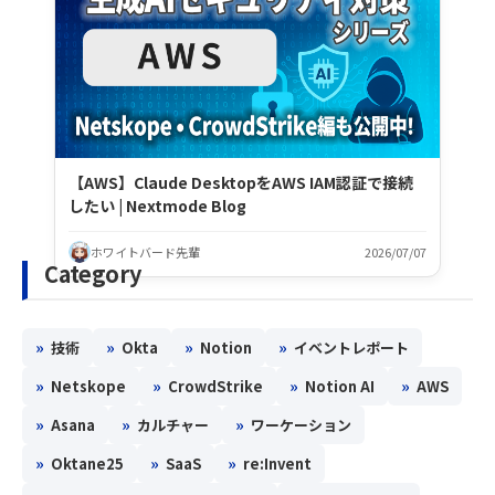
【AWS】Claude DesktopをAWS IAM認証で接続
したい | Nextmode Blog
ホワイトバード先輩
2026/07/07
Category
»
»
»
»
技術
Okta
Notion
イベントレポート
»
»
»
»
Netskope
CrowdStrike
Notion AI
AWS
»
»
»
Asana
カルチャー
ワーケーション
»
»
»
Oktane25
SaaS
re:Invent