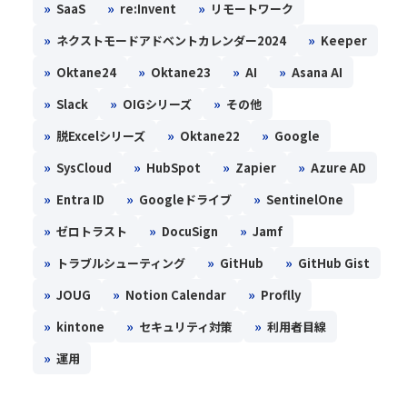
»
»
»
SaaS
re:Invent
リモートワーク
»
»
ネクストモードアドベントカレンダー2024
Keeper
»
»
»
»
Oktane24
Oktane23
AI
Asana AI
»
»
»
Slack
OIGシリーズ
その他
»
»
»
脱Excelシリーズ
Oktane22
Google
»
»
»
»
SysCloud
HubSpot
Zapier
Azure AD
»
»
»
Entra ID
Googleドライブ
SentinelOne
»
»
»
ゼロトラスト
DocuSign
Jamf
»
»
»
トラブルシューティング
GitHub
GitHub Gist
»
»
»
JOUG
Notion Calendar
Proflly
»
»
»
kintone
セキュリティ対策
利用者目線
»
運用