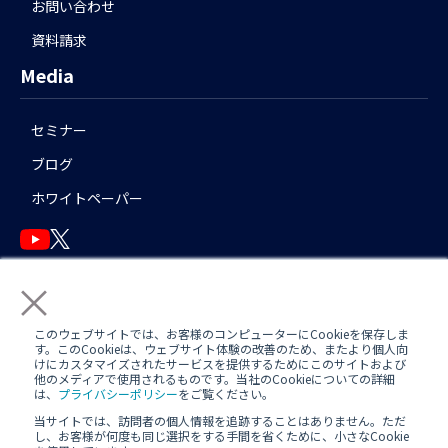
お問い合わせ
資料請求
Media
セミナー
ブログ
ホワイトペーパー
×
English
このウェブサイトでは、お客様のコンピューターにCookieを保存しま
す。このCookieは、ウェブサイト体験の改善のため、またより個人向
けにカスタマイズされたサービスを提供するためにこのサイトおよび
他のメディアで使用されるものです。当社のCookieについての詳細
運用アシスタント利用規約(
AWS
/
Azure
)
日中運用支援定型約款
は、
プライバシーポリシー
をご覧ください。
当サイトでは、訪問者の個人情報を追跡することはありません。ただ
定型約款
し、お客様が何度も同じ選択をする手間を省くために、小さなCookie