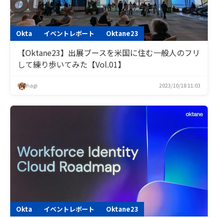
Okta
イベントレポート
Oktane23
【Oktane23】出展ブースを米国に住む一般人のフリ
して練り歩いてみた【Vol.01】
hagi
2023/10/18 11:03
Okta
イベントレポート
Oktane23