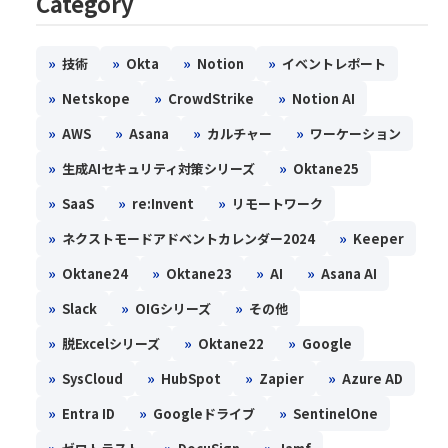
Category
»
»
»
»
技術
Okta
Notion
イベントレポート
»
»
»
Netskope
CrowdStrike
Notion AI
»
»
»
»
AWS
Asana
カルチャー
ワーケーション
»
»
生成AIセキュリティ対策シリーズ
Oktane25
»
»
»
SaaS
re:Invent
リモートワーク
»
»
ネクストモードアドベントカレンダー2024
Keeper
»
»
»
»
Oktane24
Oktane23
AI
Asana AI
»
»
»
Slack
OIGシリーズ
その他
»
»
»
脱Excelシリーズ
Oktane22
Google
»
»
»
»
SysCloud
HubSpot
Zapier
Azure AD
»
»
»
Entra ID
Googleドライブ
SentinelOne