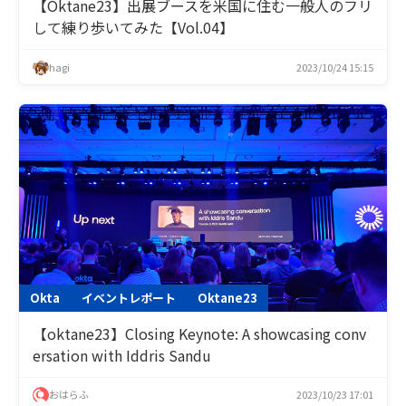
【Oktane23】出展ブースを米国に住む一般人のフリ
して練り歩いてみた【Vol.04】
hagi
2023/10/24 15:15
Okta
イベントレポート
Oktane23
【oktane23】Closing Keynote: A showcasing conv
ersation with Iddris Sandu
おはらふ
2023/10/23 17:01