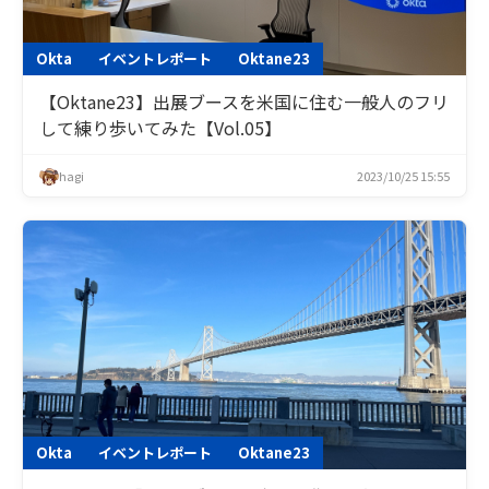
Okta
イベントレポート
Oktane23
【Oktane23】出展ブースを米国に住む一般人のフリ
して練り歩いてみた【Vol.05】
hagi
2023/10/25 15:55
Okta
イベントレポート
Oktane23