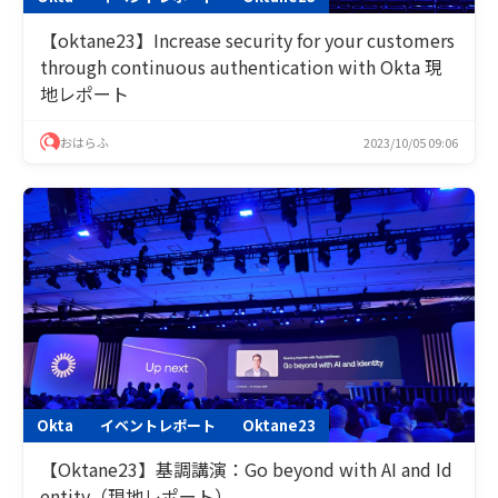
【oktane23】Increase security for your customers
through continuous authentication with Okta 現
地レポート
おはらふ
2023/10/05 09:06
Okta
イベントレポート
Oktane23
【Oktane23】基調講演：Go beyond with AI and Id
entity（現地レポート）