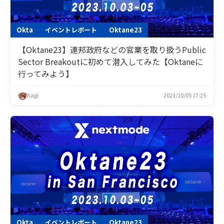
Okta
イベントレポート
Oktane23
【Oktane23】連邦政府などの官業を取り扱うPublic
Sector Breakoutに初めて潜入してみた【Oktaneに
行ってみよう】
hagi
2023/10/05 17:25
Okta
イベントレポート
Oktane23