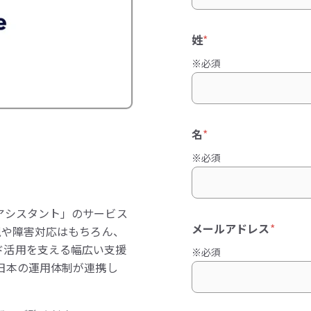
姓
*
※必須
名
*
※必須
アシスタント」のサービス
メールアドレス
*
視や障害対応はもちろん、
ド活用を支える幅広い支援
※必須
東日本の運用体制が連携し