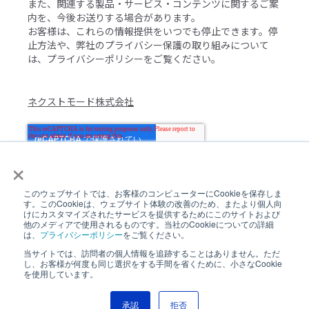
また、関連する製品・サービス・コンテンツに関するご案
内を、今後お送りする場合があります。
お客様は、これらの情報提供をいつでも停止できます。停
止方法や、弊社のプライバシー保護の取り組みについて
は、
プライバシーポリシー
をご覧ください。
ネクストモード株式会社
×
このウェブサイトでは、お客様のコンピューターにCookieを保存しま
す。このCookieは、ウェブサイト体験の改善のため、またより個人向
けにカスタマイズされたサービスを提供するためにこのサイトおよび
他のメディアで使用されるものです。当社のCookieについての詳細
は、
プライバシーポリシー
をご覧ください。
当サイトでは、訪問者の個人情報を追跡することはありません。ただ
し、お客様が何度も同じ選択をする手間を省くために、小さなCookie
を使用しています。
Copyright © 2026,Nextmode, Inc.
Privacy Poilicy |
Nextmode
承認
拒否