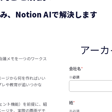
み、Notion AIで解決します
アーカ
ク・会議メモを一つのワークス
会社名
*
※必須
ページから何を作ればいい
プレや教育が追いつかな
姓
*
（エージェント機能）を前提に、組
メージを、実際の画面デモ
※必須