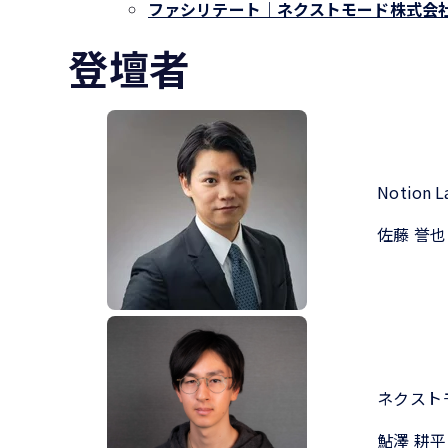
ファシリテート｜ネクストモード株式
登壇者
Notion 
佐藤
誉也
ネクスト
鮎澤 耕平