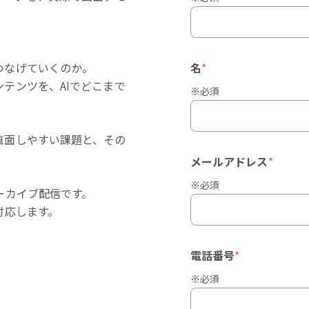
つなげていくのか。
名
*
テンツを、AIでどこまで
※必須
直面しやすい課題と、その
メールアドレス
*
※必須
ーカイブ配信です。
対応します。
電話番号
*
※必須