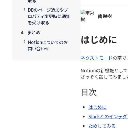
取る
DBのページ追加やプ
南栄樹
ロパティ変更時に通知
を受け取る
まとめ
はじめに
Notionについてのお
問い合わせ
ネクストモード
の南で
Notionの新機能とし
さっそく試してみまし
目次
はじめに
Slackとのインテ
ためしてみる