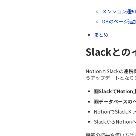
メンション通
DBのページ追
まとめ
Slackと
NotionとSlac
うアップデートとなり
🆕SlackでNo
🆕データベースの
NotionでSla
SlackからNoti
機能の概要や使い方は