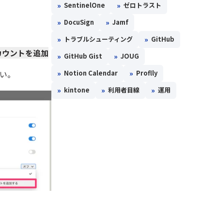
»
»
SentinelOne
ゼロトラスト
»
»
DocuSign
Jamf
»
»
トラブルシューティング
GitHub
カウントを追加
»
»
GitHub Gist
JOUG
»
»
Notion Calendar
Proflly
い。
»
»
»
kintone
利用者目線
運用