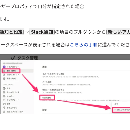
ーザープロパティで自分が指定された場合
ます。
[通知と設定]
→
[Slack通知]
の項目のプルダウンから
[新しいア
。
kワークスペースが表示される場合は
こちらの手順
に進んでくださ