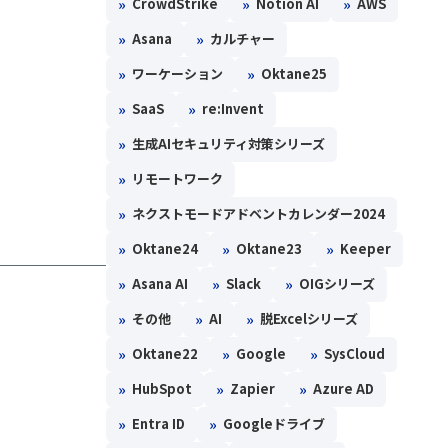
»
»
»
CrowdStrike
Notion AI
AWS
»
»
Asana
カルチャー
»
»
ワーケーション
Oktane25
»
»
SaaS
re:Invent
»
生成AIセキュリティ対策シリーズ
»
リモートワーク
»
ネクストモードアドベントカレンダー2024
»
»
»
Oktane24
Oktane23
Keeper
»
»
»
Asana AI
Slack
OIGシリーズ
»
»
»
その他
AI
脱Excelシリーズ
»
»
»
Oktane22
Google
SysCloud
»
»
»
HubSpot
Zapier
Azure AD
»
»
Entra ID
Googleドライブ