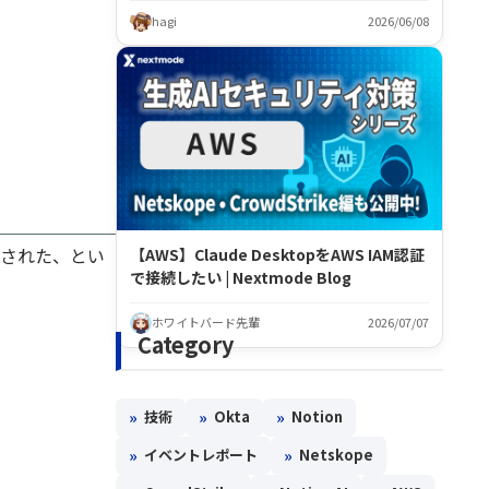
hagi
2026/06/08
加された、とい
【AWS】Claude DesktopをAWS IAM認証
で接続したい | Nextmode Blog
ホワイトバード先輩
2026/07/07
Category
»
»
»
技術
Okta
Notion
»
»
イベントレポート
Netskope