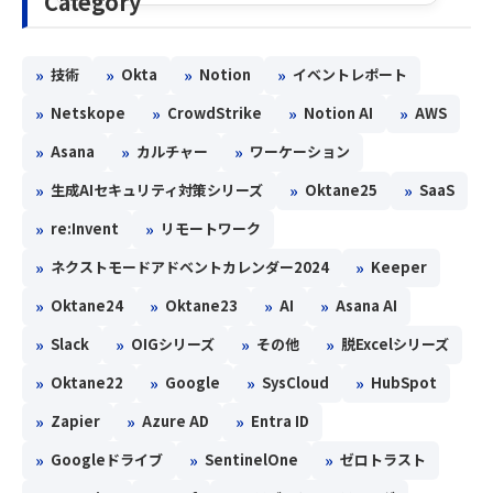
Category
»
»
»
»
技術
Okta
Notion
イベントレポート
»
»
»
»
Netskope
CrowdStrike
Notion AI
AWS
»
»
»
Asana
カルチャー
ワーケーション
»
»
»
生成AIセキュリティ対策シリーズ
Oktane25
SaaS
»
»
re:Invent
リモートワーク
»
»
ネクストモードアドベントカレンダー2024
Keeper
»
»
»
»
Oktane24
Oktane23
AI
Asana AI
»
»
»
»
Slack
OIGシリーズ
その他
脱Excelシリーズ
»
»
»
»
Oktane22
Google
SysCloud
HubSpot
»
»
»
Zapier
Azure AD
Entra ID
»
»
»
Googleドライブ
SentinelOne
ゼロトラスト