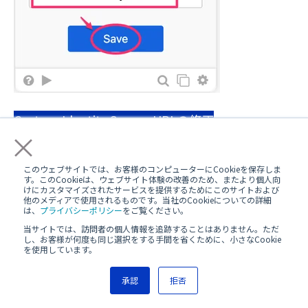
Custom Identity Source URLの修正
×
前項でインポートしたフローのうち、以下3つのフ
ローにはSmartHRのAPI Endpointが記載された
A
このウェブサイトでは、お客様のコンピューターにCookieを保存しま
す。このCookieは、ウェブサイト体験の改善のため、またより個人向
PI Connector
カードが配置されていますので、お
けにカスタマイズされたサービスを提供するためにこのサイトおよび
他のメディアで使用されるものです。当社のCookieについての詳細
使いのOktaテナントで準備したSmartHR向けの
A
は、
プライバシーポリシー
をご覧ください。
PI Connector
を指定して
カードを更新してくださ
当サイトでは、訪問者の個人情報を追跡することはありません。ただ
い。
し、お客様が何度も同じ選択をする手間を省くために、小さなCookie
を使用しています。
SmartHRのAPIではAuthorizationヘッダーにBearer
承認
拒否
トークンを指定することで認証が可能です。Okta Wo
rkflowsのAPI Connectorでは
Auth Type
に
Custom
、