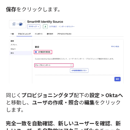
保存
をクリックします。
同じく
プロビジョニングタブ
配下の
設定 > Oktaへ
と移動し、
ユーザの作成・照合
の
編集
をクリック
します。
完全一致を自動確認
、
新しいユーザーを確認
、
新