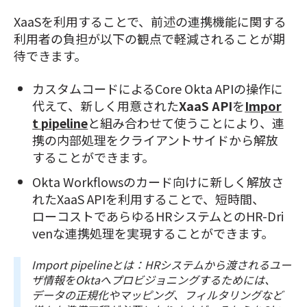
XaaSを利用することで、前述の連携機能に関する
利用者の負担が以下の観点で軽減されることが期
待できます。
カスタムコードによるCore Okta APIの操作に
代えて、新しく用意された
XaaS API
を
Impor
t pipeline
と組み合わせて使うことにより、連
携の内部処理をクライアントサイドから解放
することができます。
Okta Workflowsのカード向けに新しく解放さ
れたXaaS APIを利用することで、短時間、
ローコストであらゆるHRシステムとのHR-Dri
venな連携処理を実現することができます。
Import pipelineとは：HRシステムから渡されるユー
ザ情報をOktaへプロビジョニングするためには、
データの正規化やマッピング、フィルタリングなど