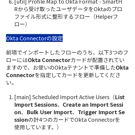
[util] Profile Map to Okta Format - SmartH
Rから受け取ったユーザデータをOktaのプロ
ファイル形式に整形するフロー（Helperフ
ロー）
Okta Connectorの設定
前項でインポートしたフローのうち、以下3つのフ
ローには
Okta Connector
カードが配置されてい
ますので、お使いのOktaテナントで準備した
Okta
Connector
を指定して
カードを更新してくださ
い。
[main] Scheduled Import Active Users（
List
Import Sessions
、
Create an Import Sessi
on
、
Bulk User Import
、
Trigger Import Se
ssion
の計4つのカードでOkta Connectorを
使用しています。）