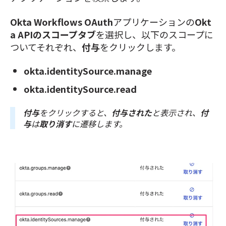
Okta Workflows OAuth
アプリケーションの
Okt
a APIのスコープタブ
を選択し、以下のスコープに
ついてそれぞれ、
付与
をクリックします
。
okta.identitySource.manage
okta.identitySource.read
付与
をクリックすると、
付与された
と表示され、
付
与
は
取り消す
に遷移します。