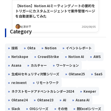
【Notion】Notion AIミーティングノートの要約を
トリガーにカスタムエージェントで案件管理ページ
を自動更新してみた
鮎澤耕平
2026/08/05
Category
»
»
»
»
技術
Okta
Notion
イベントレポート
»
»
»
»
Netskope
CrowdStrike
Notion AI
AWS
»
»
»
Asana
カルチャー
ワーケーション
»
»
»
生成AIセキュリティ対策シリーズ
Oktane25
SaaS
»
»
re:Invent
リモートワーク
»
»
ネクストモードアドベントカレンダー2024
Keeper
»
»
»
»
Oktane24
Oktane23
AI
Asana AI
»
»
»
»
Slack
OIGシリーズ
その他
脱Excelシリーズ