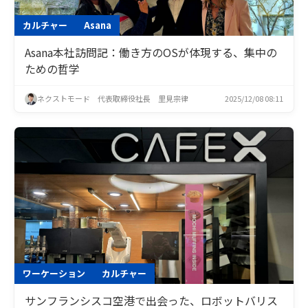
カルチャー
Asana
Asana本社訪問記：働き方のOSが体現する、集中の
ための哲学
ネクストモード 代表取締役社長 里見宗律
2025/12/08 08:11
ワーケーション
カルチャー
サンフランシスコ空港で出会った、ロボットバリス