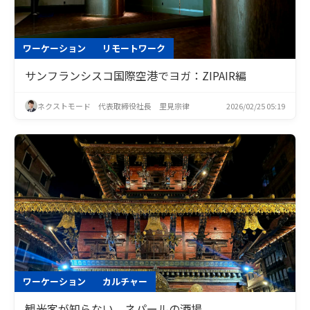
ワーケーション
リモートワーク
サンフランシスコ国際空港でヨガ：ZIPAIR編
ネクストモード 代表取締役社長 里見宗律
2026/02/25 05:19
ワーケーション
カルチャー
観光客が知らない、ネパールの酒場