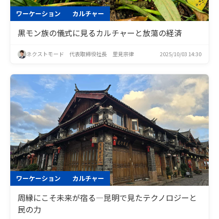
ワーケーション
カルチャー
黒モン族の儀式に見るカルチャーと放蕩の経済
ネクストモード 代表取締役社長 里見宗律
2025/10/03 14:30
ワーケーション
カルチャー
周縁にこそ未来が宿る―昆明で見たテクノロジーと
民の力