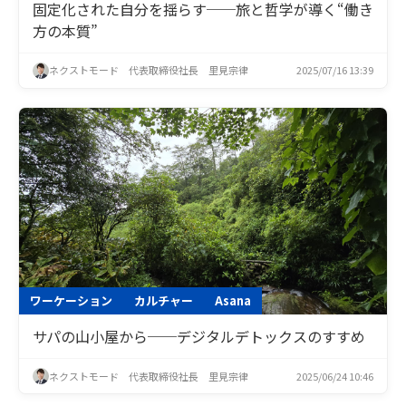
固定化された自分を揺らす──旅と哲学が導く“働き
方の本質”
ネクストモード 代表取締役社長 里見宗律
2025/07/16 13:39
ワーケーション
カルチャー
Asana
サパの山小屋から──デジタルデトックスのすすめ
ネクストモード 代表取締役社長 里見宗律
2025/06/24 10:46