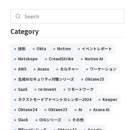
Category
»
»
»
»
技術
Okta
Notion
イベントレポート
»
»
»
Netskope
CrowdStrike
Notion AI
»
»
»
»
AWS
Asana
カルチャー
ワーケーション
»
»
生成AIセキュリティ対策シリーズ
Oktane25
»
»
»
SaaS
re:Invent
リモートワーク
»
»
ネクストモードアドベントカレンダー2024
Keeper
»
»
»
»
Oktane24
Oktane23
AI
Asana AI
»
»
»
Slack
OIGシリーズ
その他
»
»
»
脱Excelシリーズ
Oktane22
Google