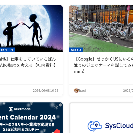
ion AI
AI
Google
ini他】仕事をしていていちばん
【Google】せっかくUSにいる
AIの動線を考える【社内資料】
訛りのジェマナーィを試してみ
mini】
2026/06/08 16:25
hagi
2026/0