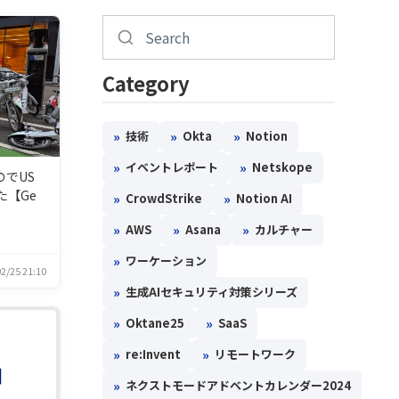
Category
»
»
»
技術
Okta
Notion
»
»
イベントレポート
Netskope
のでUS
た【Ge
»
»
CrowdStrike
Notion AI
»
»
»
AWS
Asana
カルチャー
»
ワーケーション
2/25 21:10
»
生成AIセキュリティ対策シリーズ
»
»
Oktane25
SaaS
»
»
re:Invent
リモートワーク
»
ネクストモードアドベントカレンダー2024