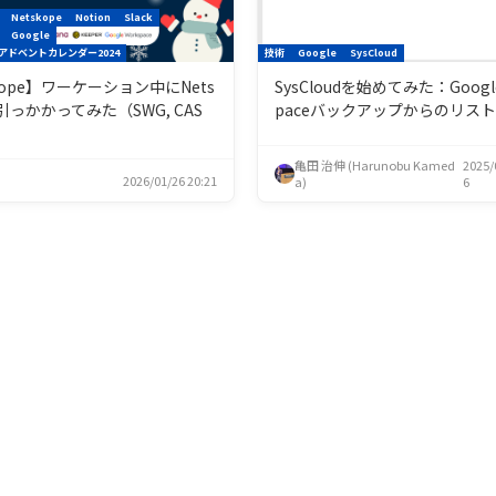
Netskope
Notion
Slack
Google
アドベントカレンダー2024
技術
Google
SysCloud
kope】ワーケーション中にNets
SysCloudを始めてみた：Google
に引っかかってみた（SWG, CAS
paceバックアップからのリス
）
亀田 治伸 (Harunobu Kamed
2025/
2026/01/26 20:21
a)
6