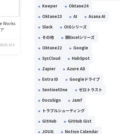
»
»
Keeper
Oktane24
»
»
»
Oktane23
AI
Asana AI
 Works
»
»
Slack
OIGシリーズ
トア
»
»
その他
脱Excelシリーズ
03/31 13:3
»
»
Oktane22
Google
»
»
SysCloud
HubSpot
»
»
Zapier
Azure AD
»
»
Entra ID
Googleドライブ
»
»
SentinelOne
ゼロトラスト
»
»
DocuSign
Jamf
»
トラブルシューティング
»
»
GitHub
GitHub Gist
»
»
JOUG
Notion Calendar