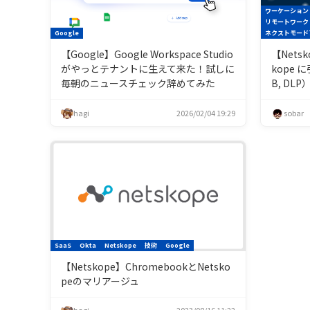
ワーケーション
リモートワーク
Google
ネクストモード
【Google】Google Workspace Studio
【Nets
がやっとテナントに生えて来た！試しに
kope 
毎朝のニュースチェック辞めてみた
B, DLP
hagi
2026/02/04 19:29
sobar
SaaS
Okta
Netskope
技術
Google
【Netskope】ChromebookとNetsko
peのマリアージュ