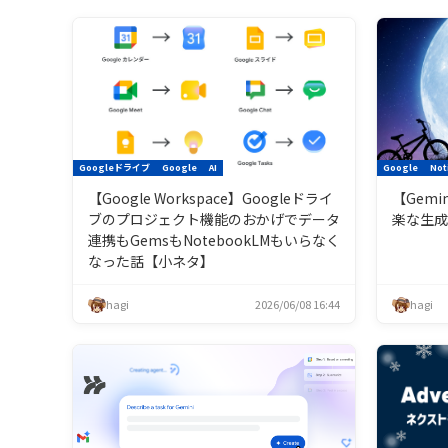
Googleドライブ
Google
AI
Google
Not
【Google Workspace】Googleドライ
【Gem
ブのプロジェクト機能のおかげでデータ
楽な生成
連携もGemsもNotebookLMもいらなく
なった話【小ネタ】
hagi
2026/06/08 16:44
hagi