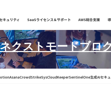
Iセキュリティ
SaaSライセンス＆サポート
AWS総合支援
導
ネクストモードブロ
otion
Asana
CrowdStrike
SysCloud
Keeper
SentinelOne
生成AIセキ