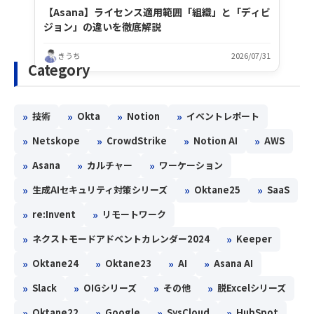
【Asana】ライセンス適用範囲「組織」と「ディビ
ジョン」の違いを徹底解説
きうち
2026/07/31
Category
»
»
»
»
技術
Okta
Notion
イベントレポート
»
»
»
»
Netskope
CrowdStrike
Notion AI
AWS
»
»
»
Asana
カルチャー
ワーケーション
»
»
»
生成AIセキュリティ対策シリーズ
Oktane25
SaaS
»
»
re:Invent
リモートワーク
»
»
ネクストモードアドベントカレンダー2024
Keeper
»
»
»
»
Oktane24
Oktane23
AI
Asana AI
»
»
»
»
Slack
OIGシリーズ
その他
脱Excelシリーズ
»
»
»
»
Oktane22
Google
SysCloud
HubSpot