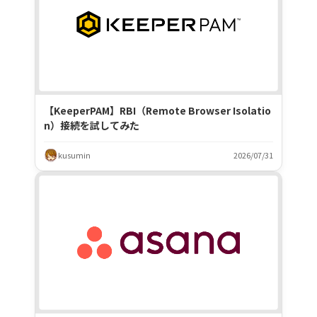
【KeeperPAM】RBI（Remote Browser Isolatio
n）接続を試してみた
kusumin
2026/07/31