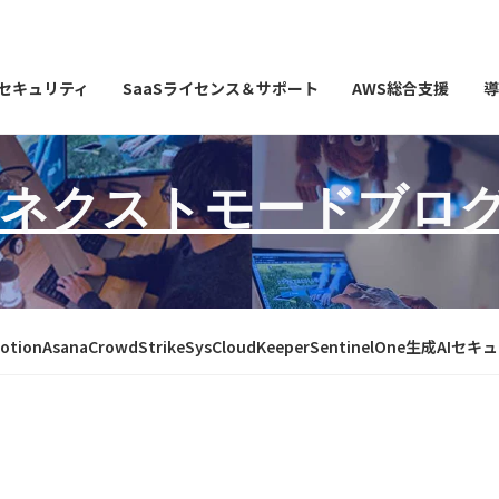
Iセキュリティ
SaaSライセンス＆サポート
AWS総合支援
導
ネクストモードブロ
otion
Asana
CrowdStrike
SysCloud
Keeper
SentinelOne
生成AIセキ