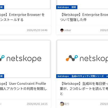
技術
Netskope
技術
ope】Enterprise Browser を
【Netskope】Enterprise Bro
インストールする
ついて整理した件
2026/05/20 14:46
sobar
2026/0
技術
Netskope
生成AIセキュリティ対策シリーズ
A
pe】User Constraint Profile
【Netskope】生成AIを毎日
個人アカウントの利用を制限し
業が、2つのレポートを読んで
と
ぃ
2026/05/01 14:15
ほり
2026/0