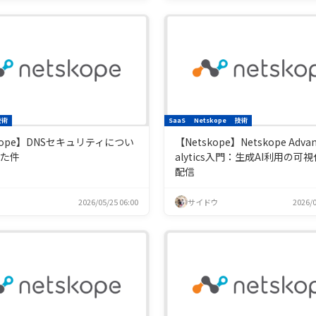
技術
SaaS
Netskope
技術
skope】DNSセキュリティについ
【Netskope】Netskope Advan
した件
alytics入門：生成AI利用の可
配信
2026/05/25 06:00
サイドウ
2026/0