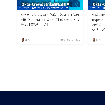
Netskope
生成AIセキュリティ対策シリーズ
AI
Netskope
AIセキュリティの全体像：外向き通信の
生成AI
制御だけでは守れない【生成AIセキュリ
kope
ティ対策シリーズ】
わせる」
シリーズ
はん
2026/04/15 16:05
はん