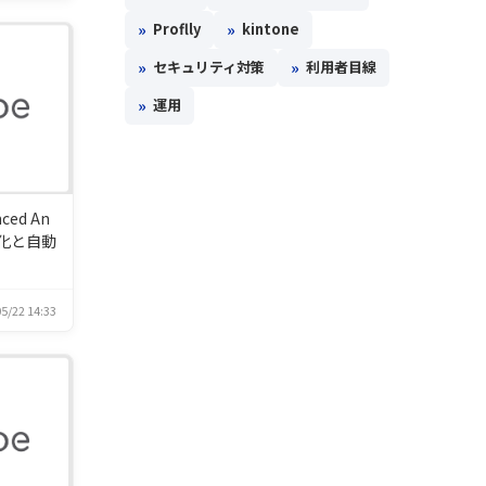
»
»
Proflly
kintone
»
»
セキュリティ対策
利用者目線
»
運用
ced An
視化と自動
5/22 14:33