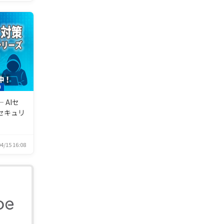
I
 AIセ
セキュリ
4/15 16:08