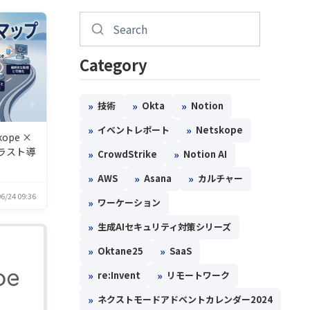
Category
»
»
»
技術
Okta
Notion
»
»
イベントレポート
Netskope
ope ×
トラスト導
»
»
CrowdStrike
Notion AI
»
»
»
AWS
Asana
カルチャー
6/24 09:36
»
ワーケーション
»
生成AIセキュリティ対策シリーズ
»
»
Oktane25
SaaS
»
»
re:Invent
リモートワーク
»
ネクストモードアドベントカレンダー2024