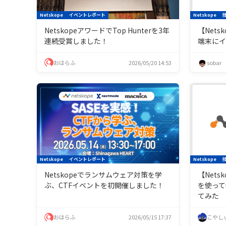
Netskope
イベントレポート
Netskope
NetskopeアワードでTop Hunterを3年
【Netsk
連続受賞しました！
端末に
おはらふ
2026/05/20 14:53
sobar
Netskope
イベントレポート
Netskope
Netskopeでランサムウェア対策を学
【Netsko
ぶ、CTFイベントを初開催しました！
を使って
てみた
おはらふ
2026/05/15 17:37
こやし