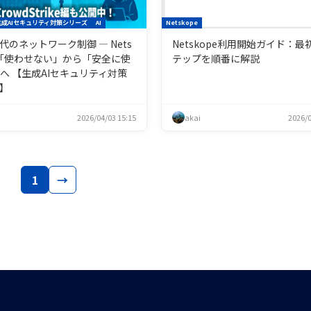
生成AIセキュリティ対策シリーズ
AI
Netskope
時代のネットワーク制御 ― Nets
Netskope利用開始ガイド：最
で「使わせない」から「安全に使
テップを順番に解説
へ 【生成AIセキュリティ対策
】
2026/04/03 15:15
akai
2026/0
1
→