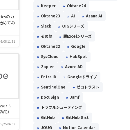
»
»
Keeper
Oktane24
»
»
»
Oktane23
AI
Asana AI
ticsのカ
始めてみ
»
»
Slack
OIGシリーズ
»
»
その他
脱Excelシリーズ
6/08 11:31
»
»
Oktane22
Google
»
»
SysCloud
HubSpot
»
»
Zapier
Azure AD
»
»
Entra ID
Googleドライブ
»
»
SentinelOne
ゼロトラスト
»
»
DocuSign
Jamf
wser リ
»
トラブルシューティング
SWG）
»
»
GitHub
GitHub Gist
5/25 06:59
»
»
JOUG
Notion Calendar