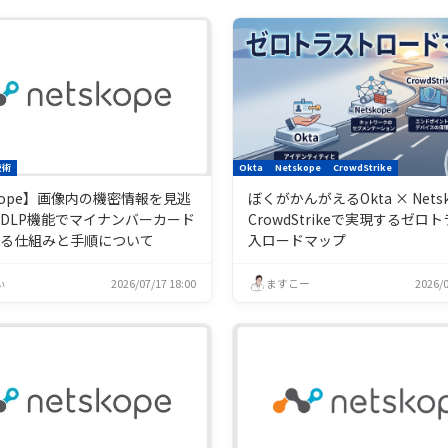
技術
Okta
Netskope
CrowdStrike
skope】画像内の機密情報を見逃
ぼくがかんがえるOkta × Netsk
DLP機能でマイナンバーカード
CrowdStrikeで実現するゼロ
する仕組みと手順について
入ロードマップ
ぃ
2026/07/17 18:00
ますこー
2026/0