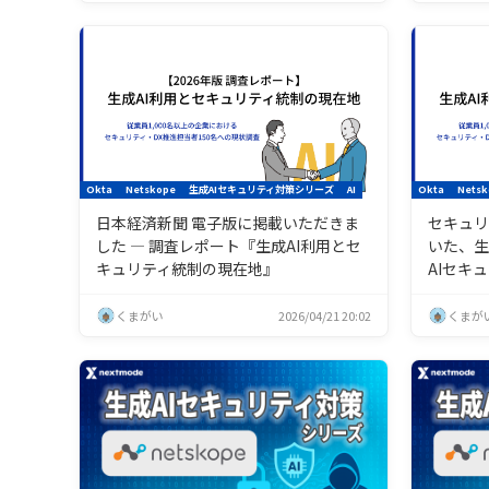
Okta
Netskope
生成AIセキュリティ対策シリーズ
AI
Okta
Netsk
日本経済新聞 電子版に掲載いただきま
セキュリ
した ― 調査レポート『生成AI利用とセ
いた、生
キュリティ統制の現在地』
AIセキ
くまがい
2026/04/21 20:02
くまが