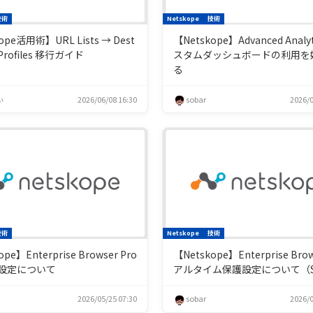
技術
Netskope
技術
ope活用術】URL Lists → Dest
【Netskope】Advanced Analy
n Profiles 移行ガイド
スタムダッシュボードの利用を
る
ぃ
2026/06/08 16:30
sobar
2026/0
技術
Netskope
技術
pe】Enterprise Browser Pro
【Netskope】Enterprise Bro
on 設定について
アルタイム保護設定について（
2026/05/25 07:30
sobar
2026/0