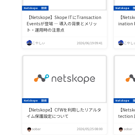
Netskope
技術
Netskope
【Netskope】Skope ITにTransaction
【Netsk
Eventsが登場 — 導入の背景とメリッ
inatio
ト・運用時の注意点
こやしぃ
2026/06/19 09:41
こやし
Netskope
技術
Netskope
【Netskope】CFWを利用したリアルタ
【Netsko
イム保護設定について
tecti
sobar
2026/05/25 08:00
sobar