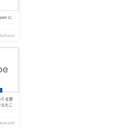
wser に
5/20 14:31
I
使ってる営
考えたこ
4/30 14:07