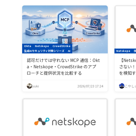
Okta
Netskope
CrowdStrike
生成AIセキュリティ対策シリーズ
AI
Netskope
認可だけでは守れない MCP 通信：Okt
【Net
a・Netskope・CrowdStrike のアプ
さない！
ローチと提供状況を比較する
を検知
yuki
2026/07/23 17:24
こやし