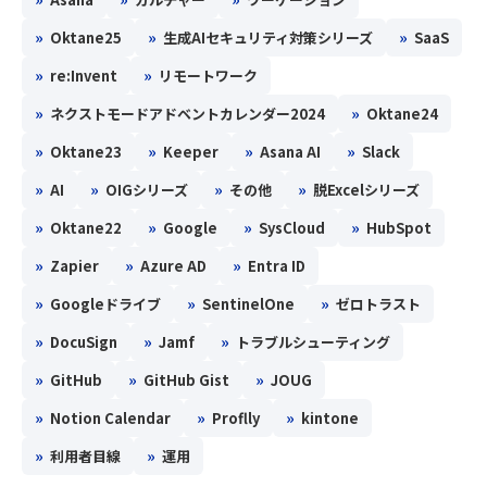
»
»
»
Oktane25
生成AIセキュリティ対策シリーズ
SaaS
»
»
re:Invent
リモートワーク
»
»
ネクストモードアドベントカレンダー2024
Oktane24
»
»
»
»
Oktane23
Keeper
Asana AI
Slack
»
»
»
»
AI
OIGシリーズ
その他
脱Excelシリーズ
»
»
»
»
Oktane22
Google
SysCloud
HubSpot
»
»
»
Zapier
Azure AD
Entra ID
»
»
»
Googleドライブ
SentinelOne
ゼロトラスト
»
»
»
DocuSign
Jamf
トラブルシューティング
»
»
»
GitHub
GitHub Gist
JOUG
»
»
»
Notion Calendar
Proflly
kintone
»
»
利用者目線
運用