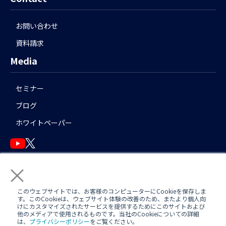
お問い合わせ
資料請求
Media
セミナー
ブログ
ホワイトペーパー
×
English
このウェブサイトでは、お客様のコンピューターにCookieを保存しま
す。このCookieは、ウェブサイト体験の改善のため、またより個人向
けにカスタマイズされたサービスを提供するためにこのサイトおよび
他のメディアで使用されるものです。当社のCookieについての詳細
運用アシスタント利用規約(
AWS
/
Azure
)
日中運用支援定型約款
は、
プライバシーポリシー
をご覧ください。