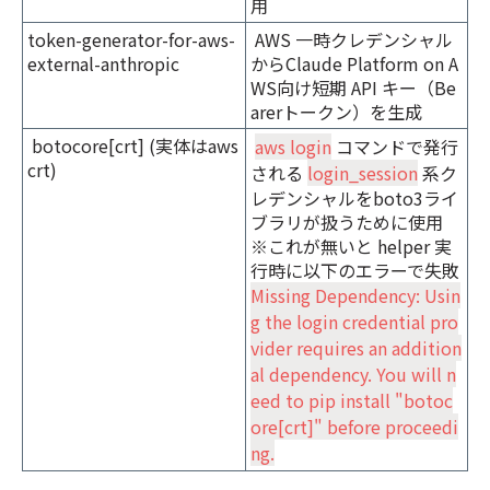
用
token-generator-for-aws-
AWS 一時クレデンシャル
external-anthropic
からClaude Platform on A
WS向け短期 API キー（Be
arerトークン）を生成
botocore[crt] (実体はaws
aws login
コマンドで発行
crt)
される
login_session
系ク
レデンシャルをboto3ライ
ブラリが扱うために使用
※これが無いと helper 実
行時に以下のエラーで失敗
Missing Dependency: Usin
g the login credential pro
vider requires an addition
al dependency. You will n
eed to pip install "botoc
ore[crt]" before proceedi
ng.