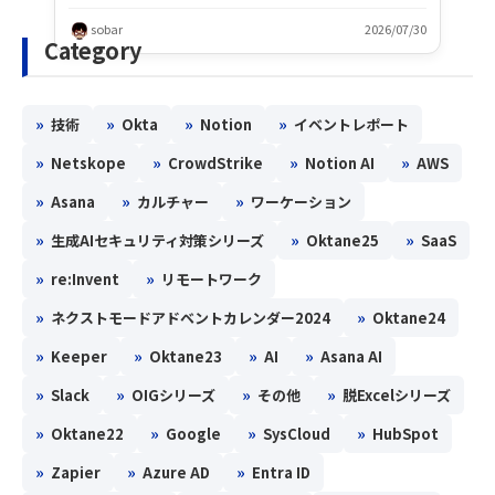
sobar
2026/07/30
Category
»
»
»
»
技術
Okta
Notion
イベントレポート
»
»
»
»
Netskope
CrowdStrike
Notion AI
AWS
»
»
»
Asana
カルチャー
ワーケーション
»
»
»
生成AIセキュリティ対策シリーズ
Oktane25
SaaS
»
»
re:Invent
リモートワーク
»
»
ネクストモードアドベントカレンダー2024
Oktane24
»
»
»
»
Keeper
Oktane23
AI
Asana AI
»
»
»
»
Slack
OIGシリーズ
その他
脱Excelシリーズ
»
»
»
»
Oktane22
Google
SysCloud
HubSpot
»
»
»
Zapier
Azure AD
Entra ID