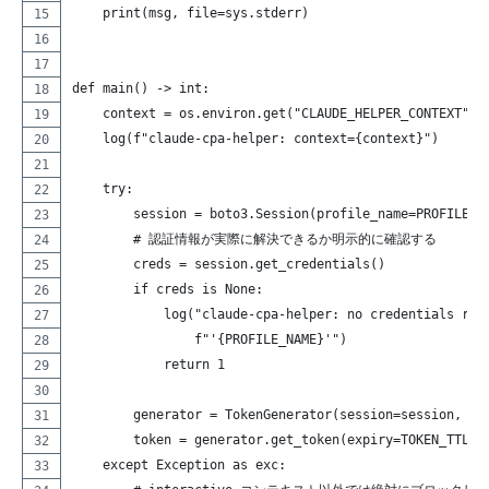
    print(msg, file=sys.stderr)
def main() -> int:
    context = os.environ.get("CLAUDE_HELPER_CONTEXT", 
    log(f"claude-cpa-helper: context={context}")
    try:
        session = boto3.Session(profile_name=PROFILE_N
        # 認証情報が実際に解決できるか明示的に確認する
        creds = session.get_credentials()
        if creds is None:
            log("claude-cpa-helper: no credentials res
                f"'{PROFILE_NAME}'")
            return 1
        generator = TokenGenerator(session=session, re
        token = generator.get_token(expiry=TOKEN_TTL)
    except Exception as exc: