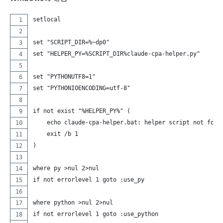
setlocal
set "SCRIPT_DIR=%~dp0"
set "HELPER_PY=%SCRIPT_DIR%claude-cpa-helper.py"
set "PYTHONUTF8=1"
set "PYTHONIOENCODING=utf-8"
if not exist "%HELPER_PY%" (
    echo claude-cpa-helper.bat: helper script not foun
    exit /b 1
)
where py >nul 2>nul
if not errorlevel 1 goto :use_py
where python >nul 2>nul
if not errorlevel 1 goto :use_python