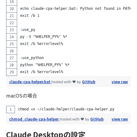
echo claude-cpa-helper.bat: Python not found in PATH (
exit /b 1
:use_py
py -3 "%HELPER_PY%" %*
exit /b %errorlevel%
:use_python
python "%HELPER_PY%" %*
exit /b %errorlevel%
claude-cpa-helper.bat
GitHub
view raw
hosted with ❤ by
macOSの場合
chmod +x ~/claude-helper/claude-cpa-helper.py
chmod_claude-cpa-helper
GitHub
view raw
hosted with ❤ by
Claude Desktopの設定