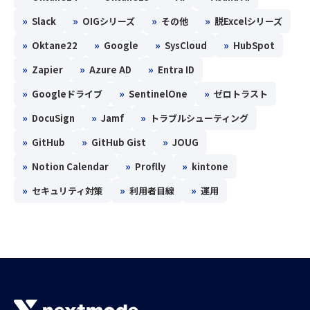
»
»
»
»
Slack
OIGシリーズ
その他
脱Excelシリーズ
»
»
»
»
Oktane22
Google
SysCloud
HubSpot
»
»
»
Zapier
Azure AD
Entra ID
»
»
»
Googleドライブ
SentinelOne
ゼロトラスト
»
»
»
DocuSign
Jamf
トラブルシューティング
»
»
»
GitHub
GitHub Gist
JOUG
»
»
»
Notion Calendar
Proflly
kintone
»
»
»
セキュリティ対策
利用者目線
運用