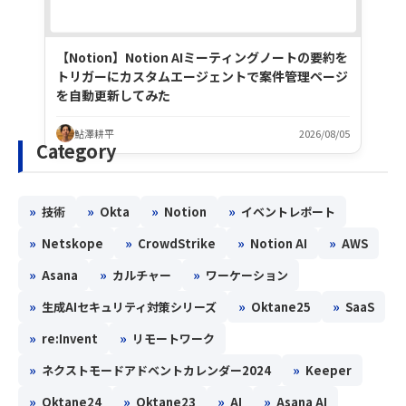
【Notion】Notion AIミーティングノートの要約を
トリガーにカスタムエージェントで案件管理ページ
を自動更新してみた
鮎澤耕平
2026/08/05
Category
»
»
»
»
技術
Okta
Notion
イベントレポート
»
»
»
»
Netskope
CrowdStrike
Notion AI
AWS
»
»
»
Asana
カルチャー
ワーケーション
»
»
»
生成AIセキュリティ対策シリーズ
Oktane25
SaaS
»
»
re:Invent
リモートワーク
»
»
ネクストモードアドベントカレンダー2024
Keeper
»
»
»
»
Oktane24
Oktane23
AI
Asana AI