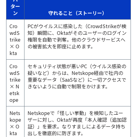
ター
ン
守れること（ストーリー）
Cro
PCがウイルスに感染した（CrowdStrikeが検
wdS
知）瞬間に、Oktaがそのユーザーのログイン
trike
権限を自動で剥奪。他のクラウドサービスへ
× O
の被害拡大を即座に止めます。
kta
Cro
セキュリティ状態が悪いPC（ウイルス感染の
wdS
疑いなど）からは、Netskope経由で社内の
trike
重要なデータ（SaaSなど）に一切アクセスで
× N
きないように自動で制限をかけます。
etsk
ope
Nets
Netskopeで「怪しい挙動」を検知したユー
kope
ザーに対し、Oktaが再度「本人確認（追加認
× O
証）」を要求。なりすましによるデータ持ち
kta
出しを徹底的に防ぎます。