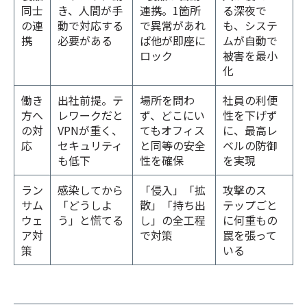
同士
き、人間が手
連携。1箇所
る深夜で
の連
動で対応する
で異常があれ
も、システ
携
必要がある
ば他が即座に
ムが自動で
ロック
被害を最小
化
働き
出社前提。テ
場所を問わ
社員の利便
方へ
レワークだと
ず、どこにい
性を下げず
の対
VPNが重く、
てもオフィス
に、最高レ
応
セキュリティ
と同等の安全
ベルの防御
も低下
性を確保
を実現
ラン
感染してから
「侵入」「拡
攻撃のス
サム
「どうしよ
散」「持ち出
テップごと
ウェ
う」と慌てる
し」の全工程
に何重もの
ア対
で対策
罠を張って
策
いる