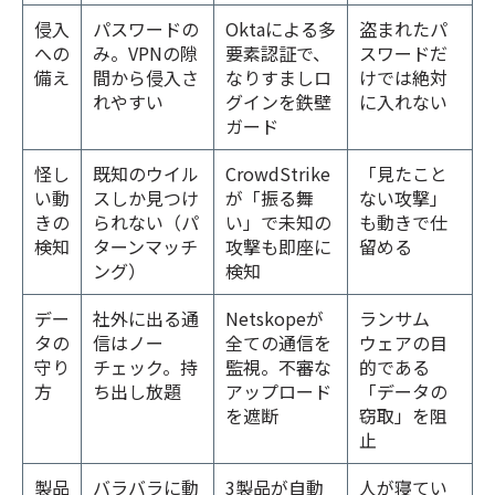
侵入
パスワードの
Oktaによる多
盗まれたパ
への
み。VPNの隙
要素認証で、
スワードだ
備え
間から侵入さ
なりすましロ
けでは絶対
れやすい
グインを鉄壁
に入れない
ガード
怪し
既知のウイル
CrowdStrike
「見たこと
い動
スしか見つけ
が「振る舞
ない攻撃」
きの
られない（パ
い」で未知の
も動きで仕
検知
ターンマッチ
攻撃も即座に
留める
ング）
検知
デー
社外に出る通
Netskopeが
ランサム
タの
信はノー
全ての通信を
ウェアの目
守り
チェック。持
監視。不審な
的である
方
ち出し放題
アップロード
「データの
を遮断
窃取」を阻
止
製品
バラバラに動
3製品が自動
人が寝てい