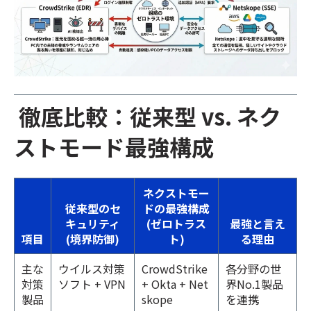
徹底比較：従来型 vs. ネク
ストモード最強構成
ネクストモー
従来型のセ
ドの最強構成
キュリティ
(ゼロトラス
最強と言え
項目
(境界防御)
ト)
る理由
主な
ウイルス対策
CrowdStrike
各分野の世
対策
ソフト + VPN
+ Okta + Net
界No.1製品
製品
skope
を連携