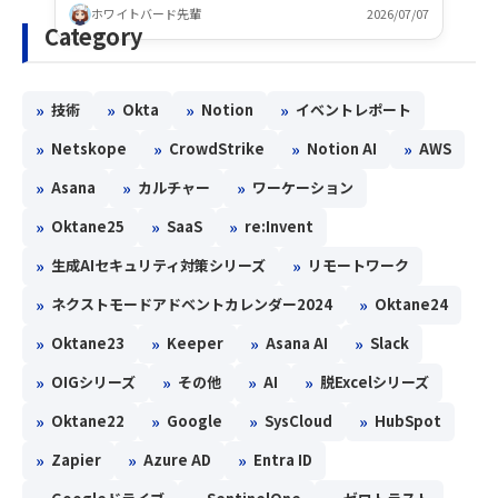
ホワイトバード先輩
2026/07/07
Category
»
»
»
»
技術
Okta
Notion
イベントレポート
»
»
»
»
Netskope
CrowdStrike
Notion AI
AWS
»
»
»
Asana
カルチャー
ワーケーション
»
»
»
Oktane25
SaaS
re:Invent
»
»
生成AIセキュリティ対策シリーズ
リモートワーク
»
»
ネクストモードアドベントカレンダー2024
Oktane24
»
»
»
»
Oktane23
Keeper
Asana AI
Slack
»
»
»
»
OIGシリーズ
その他
AI
脱Excelシリーズ
»
»
»
»
Oktane22
Google
SysCloud
HubSpot
»
»
»
Zapier
Azure AD
Entra ID