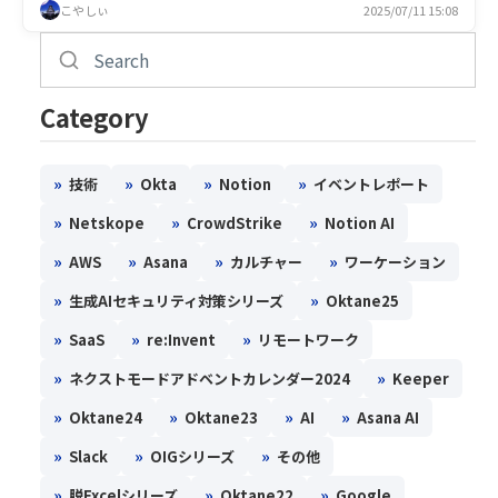
こやしぃ
2025/07/11 15:08
Category
»
»
»
»
技術
Okta
Notion
イベントレポート
»
»
»
Netskope
CrowdStrike
Notion AI
»
»
»
»
AWS
Asana
カルチャー
ワーケーション
»
»
生成AIセキュリティ対策シリーズ
Oktane25
»
»
»
SaaS
re:Invent
リモートワーク
»
»
ネクストモードアドベントカレンダー2024
Keeper
»
»
»
»
Oktane24
Oktane23
AI
Asana AI
»
»
»
Slack
OIGシリーズ
その他
»
»
»
脱Excelシリーズ
Oktane22
Google