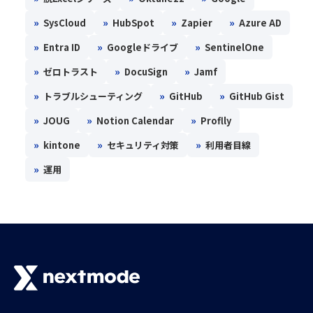
»
»
»
»
SysCloud
HubSpot
Zapier
Azure AD
»
»
»
Entra ID
Googleドライブ
SentinelOne
»
»
»
ゼロトラスト
DocuSign
Jamf
»
»
»
トラブルシューティング
GitHub
GitHub Gist
»
»
»
JOUG
Notion Calendar
Proflly
»
»
»
kintone
セキュリティ対策
利用者目線
»
運用