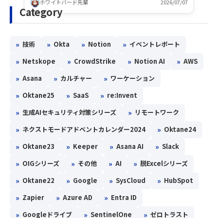
ホワイトバード先輩
2026/07/07
Category
»
»
»
»
技術
Okta
Notion
イベントレポート
»
»
»
»
Netskope
CrowdStrike
Notion AI
AWS
»
»
»
Asana
カルチャー
ワーケーション
»
»
»
Oktane25
SaaS
re:Invent
»
»
生成AIセキュリティ対策シリーズ
リモートワーク
»
»
ネクストモードアドベントカレンダー2024
Oktane24
»
»
»
»
Oktane23
Keeper
Asana AI
Slack
»
»
»
»
OIGシリーズ
その他
AI
脱Excelシリーズ
»
»
»
»
Oktane22
Google
SysCloud
HubSpot
»
»
»
Zapier
Azure AD
Entra ID
»
»
»
Googleドライブ
SentinelOne
ゼロトラスト