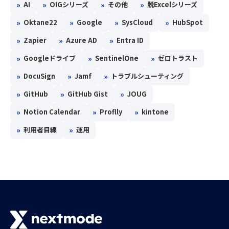
»
»
»
»
AI
OIGシリーズ
その他
脱Excelシリーズ
»
»
»
»
Oktane22
Google
SysCloud
HubSpot
»
»
»
Zapier
Azure AD
Entra ID
»
»
»
Googleドライブ
SentinelOne
ゼロトラスト
»
»
»
DocuSign
Jamf
トラブルシューティング
»
»
»
GitHub
GitHub Gist
JOUG
»
»
»
Notion Calendar
Proflly
kintone
»
»
利用者目線
運用