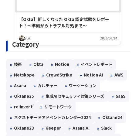
【Okta】新しくなった Okta 認定試験をレポー
ト！〜準備からトラブル対処まで〜
yuki
2026/07/24
Category
»
»
»
»
技術
Okta
Notion
イベントレポート
»
»
»
»
Netskope
CrowdStrike
Notion AI
AWS
»
»
»
Asana
カルチャー
ワーケーション
»
»
»
Oktane25
生成AIセキュリティ対策シリーズ
SaaS
»
»
re:Invent
リモートワーク
»
»
ネクストモードアドベントカレンダー2024
Oktane24
»
»
»
»
Oktane23
Keeper
Asana AI
Slack