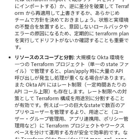
にインポートする）か、逆に差分を破棄して Terraf
orm から再適用して上書きするか、あらかじめ
チームで方針を決めておきましょう。状態と実環境
の不整合を放置すると、意図しないロールバックや
エラーの原因になるため、定期的に terraform plan
を実行してドリフトがないか確認することも重要で
す。
リソースのスコープと分割
: 大規模な Okta 環境を
一つの Terraform プロジェクト（単一の state ファ
イル）で管理すると、plan/apply 時に大量の API
呼び出しが発生し処理が重くなる場合があります。
また Okta API にはレート制限（一定時間あたりの
API コール上限）も存在します。レート制限への対
策として Terraform 構成を用途別に分割すること
が有効です。例えば一つの巨大なstateで数百のア
プリやユーザーを管理するより、用途ごと（ユー
ザー・グループ管理用、アプリ連携用、ポリシー管
理用など）に Terraform プロジェクトやワークス
ペースを分けて運用する方が安全で効率的です。な
お Terraform Okta Provider には
max_api_capa