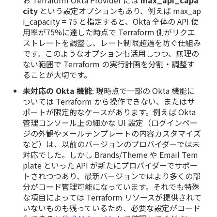
city
という設定オプションもあり、例えば max_ap
i_capacity = 75 と指定すると、Okta 全体の API 使
用率が75%に達した時点で Terraform 側がリクエ
ストレートを調整し、レート制限超過を防ぐ仕組み
です。このようなオプションも活用しつつ、無理の
ない範囲で Terraform の実行計画を分割・調整す
ることが大切です。
未対応の Okta 機能
: 現時点で一部の Okta 機能に
ついては Terraform から操作できない、またはサ
ポートが限定的なケースがあります。例えば Okta
管理コンソール上の細かな UI 設定（ログインペー
ジの外観やメールテンプレートの内容カスタマイズ
など）は、以前のバージョンのプロバイダーでは未
対応でした。しかし Brands/Theme や Email Tem
plate といった API が新たにプロバイダーでサポー
トされつつあり、最新バージョンではより多くの部
分がコード管理可能になっています。それでも特殊
な項目によっては Terraform リソースが提供されて
いないものも残っているため、必要な設定がコード