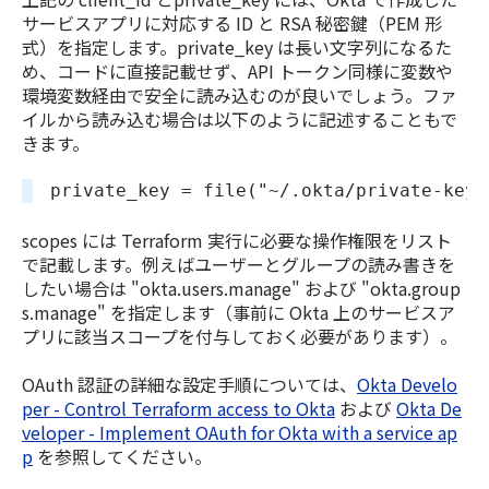
サービスアプリに対応する ID と RSA 秘密鍵（PEM 形
式）を指定します。private_key は長い文字列になるた
め、コードに直接記載せず、API トークン同様に変数や
環境変数経由で安全に読み込むのが良いでしょう。ファ
イルから読み込む場合は以下のように記述することもで
きます。
private_key = file("~/.okta/private-key.
scopes には Terraform 実行に必要な操作権限をリスト
で記載します。例えばユーザーとグループの読み書きを
したい場合は "okta.users.manage" および "okta.group
s.manage" を指定します（事前に Okta 上のサービスア
プリに該当スコープを付与しておく必要があります）。
OAuth 認証の詳細な設定手順については、
Okta Develo
per - Control Terraform access to Okta
および
Okta De
veloper - Implement OAuth for Okta with a service ap
p
を参照してください。