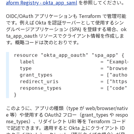
aform Registry - okta_app_saml
を参照してください。
OIDC/OAuth アプリケーションも Terraform で管理可能
です。例えば Okta を認証サーバーとして使用するシン
グルページアプリケーション (SPA) を登録する場合、ok
ta_app_oauth リソースでクライアント情報を作成しま
す。概略コードは次のとおりです。
resource "okta_app_oauth" "spa_app" {
  label                      = "Example 
  type                       = "browser"
  grant_types                = ["authori
  redirect_uris              = ["https:/
  response_types             = ["code"]
}
このように、アプリの種類（type が web/browser/nativ
e 等）や使用する OAuth2 フロー（grant_types や respo
nse_types）、リダイレクト URI 等を Terraform コード
で記述できます。適用すると Okta 上にクライアント ID