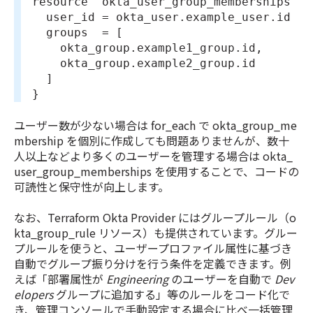
resource "okta_user_group_memberships" "
  user_id = okta_user.example_user.id
  groups  = [
    okta_group.example1_group.id,
    okta_group.example2_group.id
  ]
}
ユーザー数が少ない場合は for_each で okta_group_me
mbership を個別に作成しても問題ありませんが、数十
人以上などより多くのユーザーを管理する場合は okta_
user_group_memberships を使用することで、コードの
可読性と保守性が向上します。
なお、Terraform Okta Provider にはグループルール（o
kta_group_rule リソース）も提供されています。グルー
プルールを使うと、ユーザープロファイル属性に基づき
自動でグループ振り分けを行う条件を定義できます。例
えば「部署属性が
Engineering
のユーザーを自動で
Dev
elopers
グループに追加する」等のルールをコード化で
き、管理コンソールで手動設定する場合に比べ一括管理