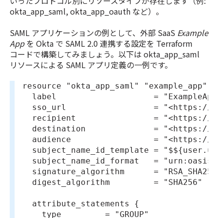
いったプロトコル別にリソースタイプが存在します（例:
okta_app_saml, okta_app_oauth など）。
SAML アプリケーションの例として、外部 SaaS
Example
App
を Okta で SAML 2.0 連携する設定を Terraform
コードで構築してみましょう。以下は okta_app_saml
リソースによる SAML アプリ定義の一例です。
resource "okta_app_saml" "example_app" {
  label                    = "ExampleApp
  sso_url                  = "<https://e
  recipient                = "<https://e
  destination              = "<https://e
  audience                 = "<https://e
  subject_name_id_template = "$${user.us
  subject_name_id_format   = "urn:oasis:
  signature_algorithm      = "RSA_SHA256
  digest_algorithm         = "SHA256"
  attribute_statements {
    type         = "GROUP"