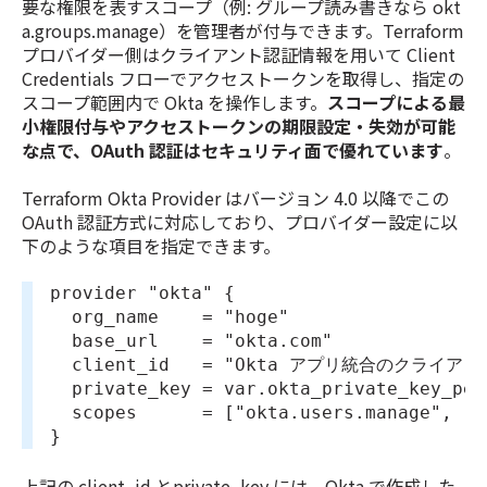
要な権限を表すスコープ（例: グループ読み書きなら okt
a.groups.manage）を管理者が付与できます。Terraform
プロバイダー側はクライアント認証情報を用いて Client
Credentials フローでアクセストークンを取得し、指定の
スコープ範囲内で Okta を操作します。
スコープによる最
小権限付与やアクセストークンの期限設定・失効が可能
な点で、OAuth 認証はセキュリティ面で優れています
。
Terraform Okta Provider はバージョン 4.0 以降でこの
OAuth 認証方式に対応しており、プロバイダー設定に以
下のような項目を指定できます。
provider "okta" {
  org_name    = "hoge"
  base_url    = "okta.com"
  client_id   = "Okta アプリ統合のクライアン
  private_key = var.okta_private_ke
  scopes      = ["okta.users.manage", "o
}
上記の client_id とprivate_key には、Okta で作成した