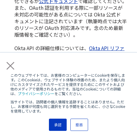
化できるか
公式ドキュメント
で確認してください。
また、OAuth 認証を利用する際に一部リソースが
未対応の可能性がある点については Okta 公式ド
キュメントに注記されています（執筆時点では大半
のリソースが OAuth 対応済みです。念のため最新
版情報をご確認ください）。
Okta API の詳細仕様については、
Okta API リファ
レンス
も
参考になります。
×
まとめ
このウェブサイトでは、お客様のコンピューターにCookieを保存しま
す。このCookieは、ウェブサイト体験の改善のため、またより個人向
けにカスタマイズされたサービスを提供するためにこのサイトおよび
他のメディアで使用されるものです。当社のCookieについての詳細
本稿では、Terraform Okta Provider を活用した Okta 環
は、
プライバシーポリシー
をご覧ください。
境管理の概要と簡単なユースケース、さらに活用する際
当サイトでは、訪問者の個人情報を追跡することはありません。ただ
の重要なポイントを紹介しました。Terraform による Ia
し、お客様が何度も同じ選択をする手間を省くために、小さなCookie
C 導入には初期段階で準備が必要ですが、一度仕組みを
を使用しています。
整えれば、アイデンティティ管理における日常業務の負
荷軽減とヒューマンエラーの防止に大きく貢献します。
承認
拒否
Okta と Terraform の連携がもたらす効率的かつ安全な