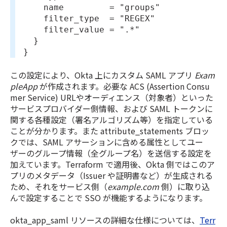
    name         = "groups"
    filter_type  = "REGEX"
    filter_value = ".*"
  }
}
この設定により、Okta 上にカスタム SAML アプリ
Exam
pleApp
が作成されます。必要な ACS (Assertion Consu
mer Service) URLやオーディエンス（対象者）といった
サービスプロバイダー側情報、および SAML トークンに
関する各種設定（署名アルゴリズム等）を指定している
ことが分かります。また attribute_statements ブロッ
クでは、SAML アサーションに含める属性としてユー
ザーのグループ情報（全グループ名）を送信する設定を
加えています。Terraform で適用後、Okta 側ではこのア
プリのメタデータ（Issuer や証明書など）が生成される
ため、それをサービス側（
example.com
側）に取り込
んで設定することで SSO が機能するようになります。
okta_app_saml リソースの詳細な仕様については、
Terr