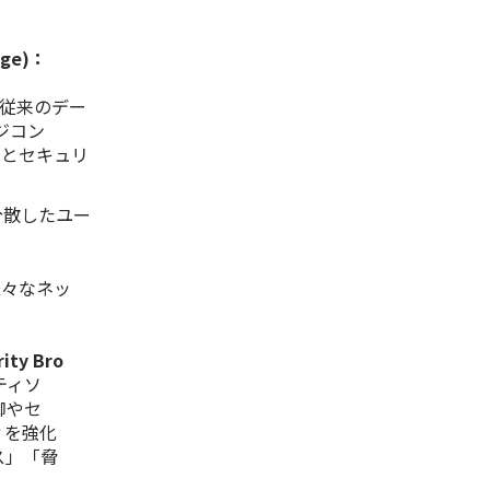
ge)：
従来のデー
ジコン
）とセキュリ
分散したユー
様々なネッ
ity Bro
ティソ
御やセ
ィを強化
ス」「脅