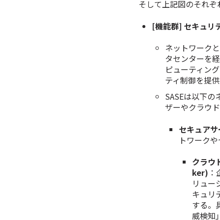
そして上記図のそれぞ
[機能群] セキュリティ
ネットワーク
タセンターを経
ピューティング
ティ制御を提供
SASEは以下
ザーやクラウ
セキュアサービ
トワークや
クラウド
ker)
：
リュー
キュリ
する。
威検知