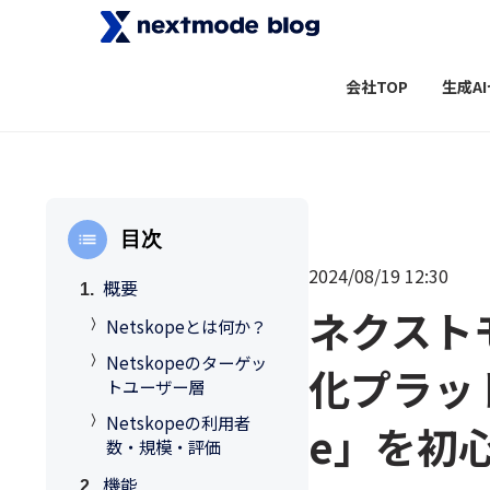
会社TOP
生成A
目次
2024/08/19 12:30
概要
ネクスト
Netskopeとは何か？
Netskopeのターゲッ
化プラット
トユーザー層
Netskopeの利用者
e」を初
数・規模・評価
機能