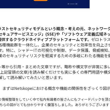
ロトラストセキュリティモデルという概念・考えの元、ネットワー
セキュアサービスエッジ」(SSE)や「ソフトウェア定義広域ネッ
を提供するクラウドネイティブプラットフォームです。
ゼロトラ
各種機能群を一体化し、企業のセキュリティと効率性を向上さ
す。
特に、シャドーITの可視化や制御、データ保護、脅威検知
業のセキュリティリスクを軽減するための多岐にわたる機能を
サイト等から引用・まとめた文章ですが、略称や横文字が非常に多
(上記冒頭の文章)を読み解くだけでも実に多くの専門用語や横
解して読み解いてみたいと思います。
まずはNetskopeにおける概念や機能の関係性をざっくり図
たり情報整理をしていく中で社内有識者の皆さんにもフィードバックを頂
ちらの図がとても分かりやすく腹落ちしました。ありがとうございます