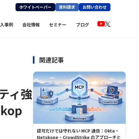
ホワイトペーパー
資料請求
お問い合わせ
入事例
会社情報
セミナー
ブログ
関連記事
ティ強
kop
認可だけでは守れない MCP 通信：Okta・
Netskope・CrowdStrike のアプローチと