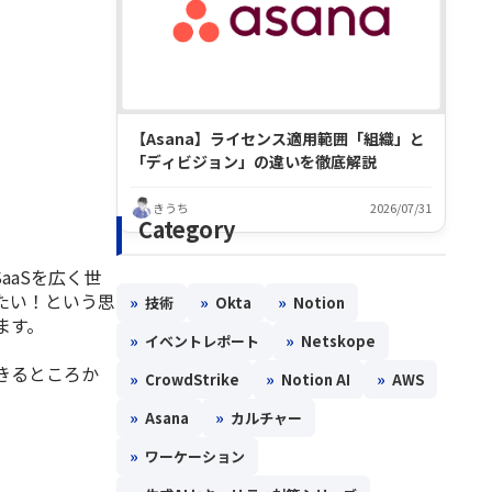
【Asana】ライセンス適用範囲「組織」と
「ディビジョン」の違いを徹底解説
きうち
2026/07/31
Category
aSを広く世
たい！という思
»
»
»
技術
Okta
Notion
ます。
»
»
イベントレポート
Netskope
きるところか
»
»
»
CrowdStrike
Notion AI
AWS
»
»
Asana
カルチャー
»
ワーケーション