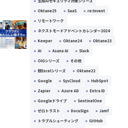
»
生成AIセキュリティ対策シリーズ
。
»
»
»
Oktane25
SaaS
re:Invent
»
リモートワーク
»
ネクストモードアドベントカレンダー2024
»
»
»
Keeper
Oktane24
Oktane23
»
»
»
AI
Asana AI
Slack
»
»
OIGシリーズ
その他
»
»
脱Excelシリーズ
Oktane22
»
»
»
Google
SysCloud
HubSpot
»
»
»
Zapier
Azure AD
Entra ID
»
»
Googleドライブ
SentinelOne
»
»
»
ゼロトラスト
DocuSign
Jamf
»
»
トラブルシューティング
GitHub