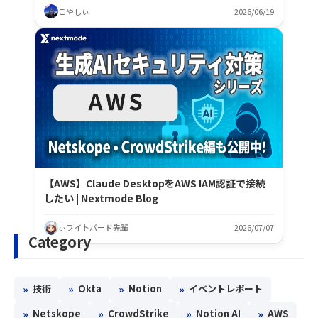
こやしぃ
2026/06/19
【AWS】Claude DesktopをAWS IAM認証で接続
したい | Nextmode Blog
ホワイトバード先輩
2026/07/07
Category
»
»
»
»
技術
Okta
Notion
イベントレポート
»
»
»
»
Netskope
CrowdStrike
Notion AI
AWS