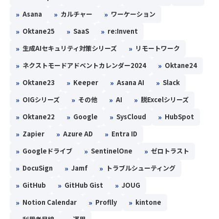
»
»
»
Asana
カルチャー
ワーケーション
»
»
»
Oktane25
SaaS
re:Invent
»
»
生成AIセキュリティ対策シリーズ
リモートワーク
»
»
ネクストモードアドベントカレンダー2024
Oktane24
»
»
»
»
Oktane23
Keeper
Asana AI
Slack
»
»
»
»
OIGシリーズ
その他
AI
脱Excelシリーズ
»
»
»
»
Oktane22
Google
SysCloud
HubSpot
»
»
»
Zapier
Azure AD
Entra ID
»
»
»
Googleドライブ
SentinelOne
ゼロトラスト
»
»
»
DocuSign
Jamf
トラブルシューティング
»
»
»
GitHub
GitHub Gist
JOUG
»
»
»
Notion Calendar
Proflly
kintone