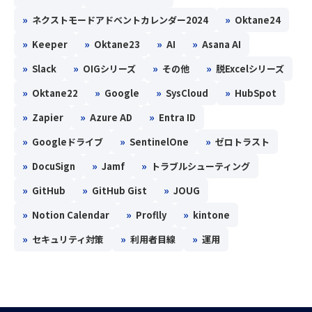
»
»
ネクストモードアドベントカレンダー2024
Oktane24
»
»
»
»
Keeper
Oktane23
AI
Asana AI
»
»
»
»
Slack
OIGシリーズ
その他
脱Excelシリーズ
»
»
»
»
Oktane22
Google
SysCloud
HubSpot
»
»
»
Zapier
Azure AD
Entra ID
»
»
»
Googleドライブ
SentinelOne
ゼロトラスト
»
»
»
DocuSign
Jamf
トラブルシューティング
»
»
»
GitHub
GitHub Gist
JOUG
»
»
»
Notion Calendar
Proflly
kintone
»
»
»
セキュリティ対策
利用者目線
運用