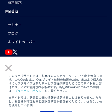
資料請求
Media
セミナー
ブログ
ホワイトペーパー
×
English
このウェブサイトでは、お客様のコンピューターにCookieを保存しま
す。このCookieは、ウェブサイト体験の改善のため、またより個人向
けにカスタマイズされたサービスを提供するためにこのサイトおよび
他のメディアで使用されるものです。当社のCookieについての詳細
運用アシスタント利用規約(
AWS
/
Azure
)
日中運用支援定型約款
は、
プライバシーポリシー
をご覧ください。
当サイトでは、訪問者の個人情報を追跡することはありません。ただ
定型約款
し、お客様が何度も同じ選択をする手間を省くために、小さなCookie
を使用しています。