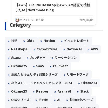
【AWS】Claude DesktopをAWS IAM認証で接続
したい | Nextmode Blog
ホワイトバード先輩
2026/07/07
Category
»
»
»
»
技術
Okta
Notion
イベントレポート
»
»
»
»
Netskope
CrowdStrike
Notion AI
AWS
»
»
»
Asana
カルチャー
ワーケーション
»
»
»
Oktane25
SaaS
re:Invent
»
»
生成AIセキュリティ対策シリーズ
リモートワーク
»
»
ネクストモードアドベントカレンダー2024
Oktane24
»
»
»
»
Oktane23
Keeper
Asana AI
Slack
»
»
»
»
OIGシリーズ
その他
AI
脱Excelシリーズ