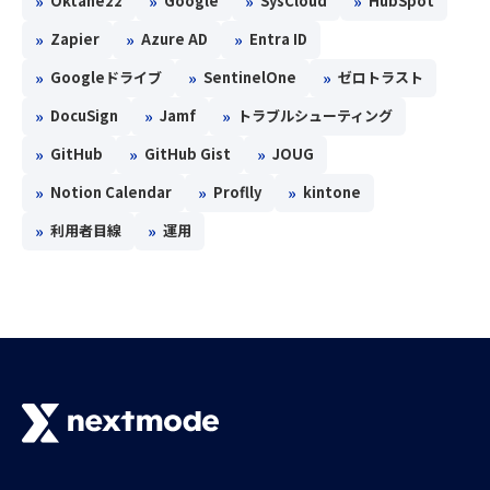
»
»
»
»
Oktane22
Google
SysCloud
HubSpot
»
»
»
Zapier
Azure AD
Entra ID
»
»
»
Googleドライブ
SentinelOne
ゼロトラスト
»
»
»
DocuSign
Jamf
トラブルシューティング
»
»
»
GitHub
GitHub Gist
JOUG
»
»
»
Notion Calendar
Proflly
kintone
»
»
利用者目線
運用