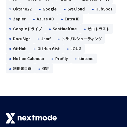
»
»
»
»
Oktane22
Google
SysCloud
HubSpot
»
»
»
Zapier
Azure AD
Entra ID
»
»
»
Googleドライブ
SentinelOne
ゼロトラスト
»
»
»
DocuSign
Jamf
トラブルシューティング
»
»
»
GitHub
GitHub Gist
JOUG
»
»
»
Notion Calendar
Proflly
kintone
»
»
利用者目線
運用