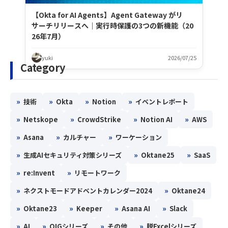
【Okta for AI Agents】Agent Gateway がリ
サーチリリースへ｜実行時保護の3つの新機能（20
26年7月）
yuki
2026/07/25
Category
»
»
»
»
技術
Okta
Notion
イベントレポート
»
»
»
»
Netskope
CrowdStrike
Notion AI
AWS
»
»
»
Asana
カルチャー
ワーケーション
»
»
»
生成AIセキュリティ対策シリーズ
Oktane25
SaaS
»
»
re:Invent
リモートワーク
»
»
ネクストモードアドベントカレンダー2024
Oktane24
»
»
»
»
Oktane23
Keeper
Asana AI
Slack
»
»
»
»
AI
OIGシリーズ
その他
脱Excelシリーズ