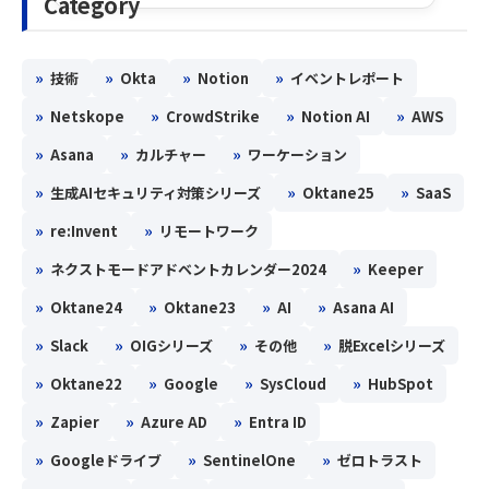
Category
»
»
»
»
技術
Okta
Notion
イベントレポート
»
»
»
»
Netskope
CrowdStrike
Notion AI
AWS
»
»
»
Asana
カルチャー
ワーケーション
»
»
»
生成AIセキュリティ対策シリーズ
Oktane25
SaaS
»
»
re:Invent
リモートワーク
»
»
ネクストモードアドベントカレンダー2024
Keeper
»
»
»
»
Oktane24
Oktane23
AI
Asana AI
»
»
»
»
Slack
OIGシリーズ
その他
脱Excelシリーズ
»
»
»
»
Oktane22
Google
SysCloud
HubSpot
»
»
»
Zapier
Azure AD
Entra ID
»
»
»
Googleドライブ
SentinelOne
ゼロトラスト