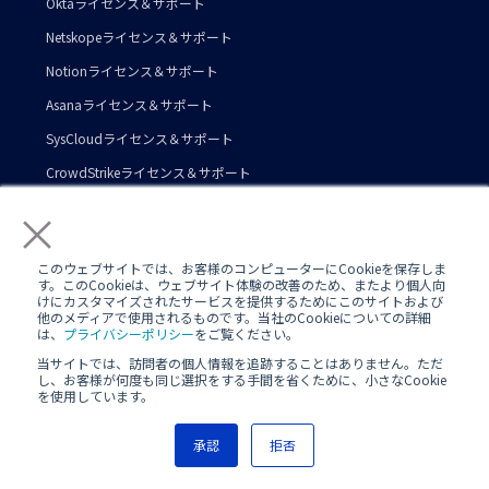
Oktaライセンス＆サポート
Netskopeライセンス＆サポート
Notionライセンス＆サポート
Asanaライセンス＆サポート
SysCloudライセンス＆サポート
CrowdStrikeライセンス＆サポート
AWS総合支援
×
AWS導入コンサル・構築
このウェブサイトでは、お客様のコンピューターにCookieを保存しま
AWS運用・保守代行
す。このCookieは、ウェブサイト体験の改善のため、またより個人向
けにカスタマイズされたサービスを提供するためにこのサイトおよび
Company
他のメディアで使用されるものです。当社のCookieについての詳細
は、
プライバシーポリシー
をご覧ください。
当サイトでは、訪問者の個人情報を追跡することはありません。ただ
会社情報
し、お客様が何度も同じ選択をする手間を省くために、小さなCookie
を使用しています。
サービス一覧
承認
拒否
導入事例