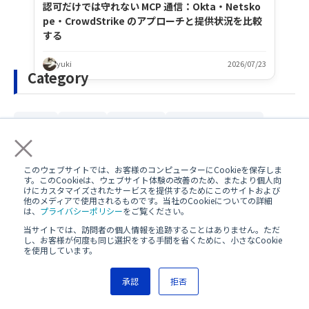
認可だけでは守れない MCP 通信：Okta・Netsko
pe・CrowdStrike のアプローチと提供状況を比較
する
yuki
2026/07/23
Category
»
»
»
»
技術
Okta
Notion
イベントレポート
×
»
»
»
»
Netskope
CrowdStrike
Notion AI
AWS
このウェブサイトでは、お客様のコンピューターにCookieを保存しま
»
»
»
Asana
カルチャー
ワーケーション
す。このCookieは、ウェブサイト体験の改善のため、またより個人向
けにカスタマイズされたサービスを提供するためにこのサイトおよび
»
»
»
Oktane25
生成AIセキュリティ対策シリーズ
SaaS
他のメディアで使用されるものです。当社のCookieについての詳細
は、
プライバシーポリシー
をご覧ください。
»
»
re:Invent
リモートワーク
当サイトでは、訪問者の個人情報を追跡することはありません。ただ
し、お客様が何度も同じ選択をする手間を省くために、小さなCookie
»
»
ネクストモードアドベントカレンダー2024
Oktane24
を使用しています。
»
»
»
»
Oktane23
Keeper
Asana AI
Slack
承認
拒否
»
»
»
»
AI
OIGシリーズ
その他
脱Excelシリーズ