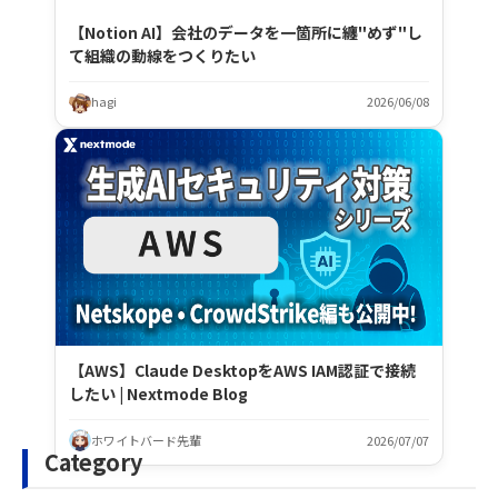
【Notion AI】会社のデータを一箇所に纏"めず"し
て組織の動線をつくりたい
hagi
2026/06/08
【AWS】Claude DesktopをAWS IAM認証で接続
したい | Nextmode Blog
ホワイトバード先輩
2026/07/07
Category