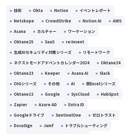
»
»
»
»
技術
Okta
Notion
イベントレポート
»
»
»
»
Netskope
CrowdStrike
Notion AI
AWS
»
»
»
Asana
カルチャー
ワーケーション
»
»
»
Oktane25
SaaS
re:Invent
»
»
生成AIセキュリティ対策シリーズ
リモートワーク
»
»
ネクストモードアドベントカレンダー2024
Oktane24
»
»
»
»
Oktane23
Keeper
Asana AI
Slack
»
»
»
»
OIGシリーズ
その他
AI
脱Excelシリーズ
»
»
»
»
Oktane22
Google
SysCloud
HubSpot
»
»
»
Zapier
Azure AD
Entra ID
»
»
»
Googleドライブ
SentinelOne
ゼロトラスト
»
»
»
DocuSign
Jamf
トラブルシューティング