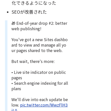
化できるようになった
SEOが改善された
🎁 End-of-year drop #2: better
web publishing!
You've got a new Sites dashbo
ard to view and manage all yo
ur pages shared to the web.
But wait, there's more:
• Live site indicator on public
pages
• Search engine indexing for all
plans
We'll dive into each update be
low.
pic.twitter.com/WwzFlH3
jL0