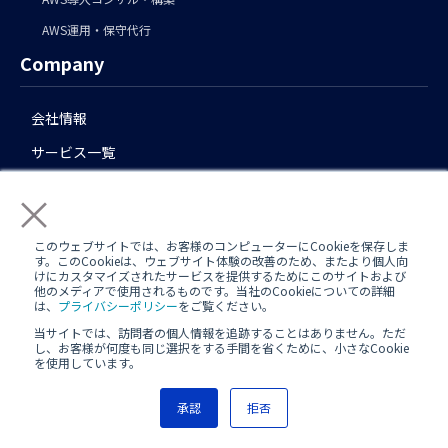
AWS運用・保守代行
Company
会社情報
サービス一覧
導入事例
×
お知らせ
このウェブサイトでは、お客様のコンピューターにCookieを保存しま
採用
す。このCookieは、ウェブサイト体験の改善のため、またより個人向
けにカスタマイズされたサービスを提供するためにこのサイトおよび
私たちの働き方
他のメディアで使用されるものです。当社のCookieについての詳細
は、
プライバシーポリシー
をご覧ください。
カルチャー
当サイトでは、訪問者の個人情報を追跡することはありません。ただ
し、お客様が何度も同じ選択をする手間を省くために、小さなCookie
Contact
を使用しています。
承認
拒否
お問い合わせ
資料請求