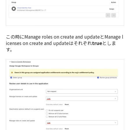
この時にManage roles on create and updateとManage l
icenses on create and updateはそれぞれ
true
としま
す。