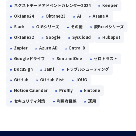
»
»
ネクストモードアドベントカレンダー2024
Keeper
»
»
»
»
Oktane24
Oktane23
AI
Asana AI
»
»
»
»
Slack
OIGシリーズ
その他
脱Excelシリーズ
»
»
»
»
Oktane22
Google
SysCloud
HubSpot
»
»
»
Zapier
Azure AD
Entra ID
»
»
»
Googleドライブ
SentinelOne
ゼロトラスト
»
»
»
DocuSign
Jamf
トラブルシューティング
»
»
»
GitHub
GitHub Gist
JOUG
»
»
»
Notion Calendar
Proflly
kintone
»
»
»
セキュリティ対策
利用者目線
運用