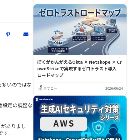
ぼくがかんがえるOkta × Netskope × Cr
owdStrikeで実現するゼロトラスト導入
ロードマップ
方も多いのではな
ますこー
2026/06/24
種設定の調整な
ことがありまし
です。