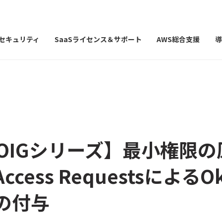
Iセキュリティ
SaaSライセンス＆サポート
AWS総合支援
導
 | OIGシリーズ】最小権限
cess RequestsによるO
の付与