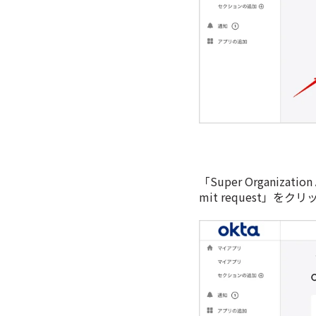
「Super Organiz
mit request」をク