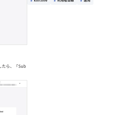
»
»
»
kintone
利用者目線
運用
力したら、「Sub