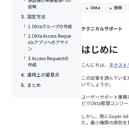
反映
»
»
Okta
技術
設定方法
1. Oktaグループの作成
テクニカルサポート
2. Okta Access Reque
stsアプリへのアサイ
はじめに
ン
3. Access Requestの
作成
こんにちは、
ネクスト
運用上の留意点
この記事を読んでいる方の
いでしょうか。
まとめ
ユーザーサポート業務
どでOkta管理コンソ
しかし、常にSuper 
た。最小権限の原則を