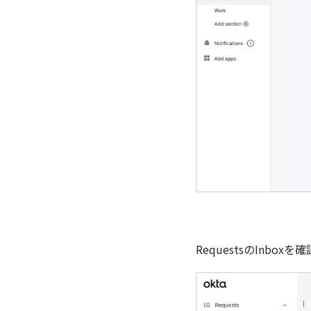
RequestsのInb