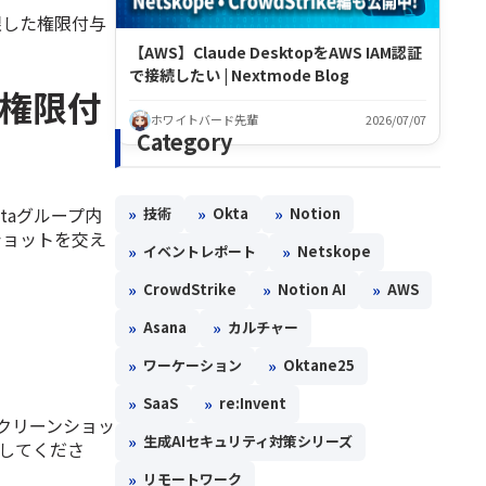
を制限した権限付与
【AWS】Claude DesktopをAWS IAM認証
で接続したい | Nextmode Blog
理者権限付
ホワイトバード先輩
2026/07/07
Category
ktaグループ内
»
»
»
技術
Okta
Notion
ンショットを交え
»
»
イベントレポート
Netskope
»
»
»
CrowdStrike
Notion AI
AWS
»
»
Asana
カルチャー
»
»
ワーケーション
Oktane25
»
»
SaaS
re:Invent
クリーンショッ
»
生成AIセキュリティ対策シリーズ
目してくださ
»
リモートワーク