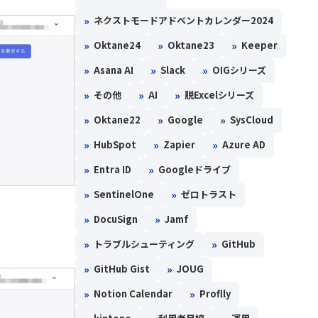
»
ネクストモードアドベントカレンダー2024
»
»
»
Oktane24
Oktane23
Keeper
»
»
»
Asana AI
Slack
OIGシリーズ
»
»
»
その他
AI
脱Excelシリーズ
»
»
»
Oktane22
Google
SysCloud
»
»
»
HubSpot
Zapier
Azure AD
»
»
Entra ID
Googleドライブ
»
»
SentinelOne
ゼロトラスト
»
»
DocuSign
Jamf
»
»
トラブルシューティング
GitHub
»
»
GitHub Gist
JOUG
»
»
Notion Calendar
Proflly