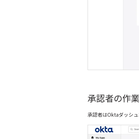
承認者の作
承認者はOktaダッシュボ