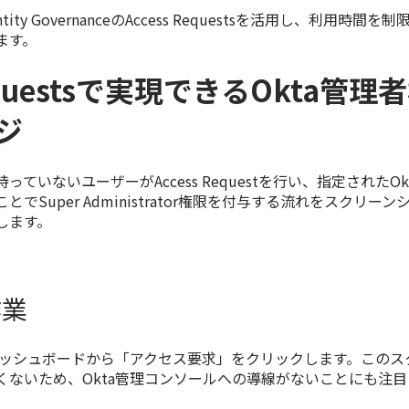
ntity GovernanceのAccess Requestsを活用し、利用時間
ます。
Requestsで実現できるOkta管
ジ
ていないユーザーがAccess Requestを行い、指定されたO
でSuper Administrator権限を付与する流れをスクリー
します。
作業
aダッシュボードから「アクセス要求」をクリックします。このス
くないため、Okta管理コンソールへの導線がないことにも注