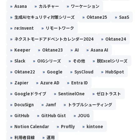
»
»
»
Asana
カルチャー
ワーケーション
»
»
»
生成AIセキュリティ対策シリーズ
Oktane25
SaaS
»
»
re:Invent
リモートワーク
»
»
ネクストモードアドベントカレンダー2024
Oktane24
»
»
»
»
Keeper
Oktane23
AI
Asana AI
»
»
»
»
Slack
OIGシリーズ
その他
脱Excelシリーズ
»
»
»
»
Oktane22
Google
SysCloud
HubSpot
»
»
»
Zapier
Azure AD
Entra ID
»
»
»
Googleドライブ
SentinelOne
ゼロトラスト
»
»
»
DocuSign
Jamf
トラブルシューティング
»
»
»
GitHub
GitHub Gist
JOUG
»
»
»
Notion Calendar
Proflly
kintone
»
»
利用者目線
運用