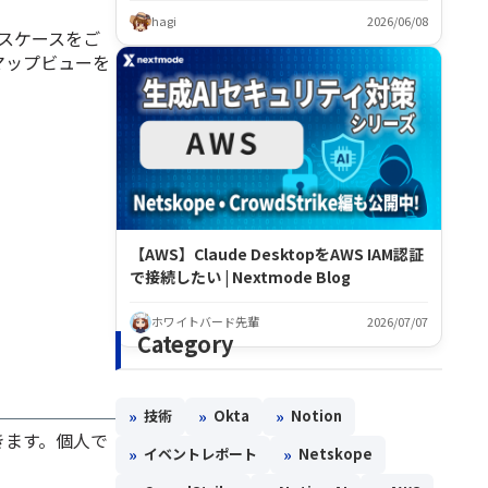
hagi
2026/06/08
ースケースをご
マップビューを
【AWS】Claude DesktopをAWS IAM認証
で接続したい | Nextmode Blog
ホワイトバード先輩
2026/07/07
Category
»
»
»
技術
Okta
Notion
きます。個人で
»
»
イベントレポート
Netskope