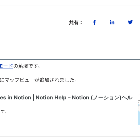
共有：
モード
の鮎澤です。
ースにマップビューが追加されました。