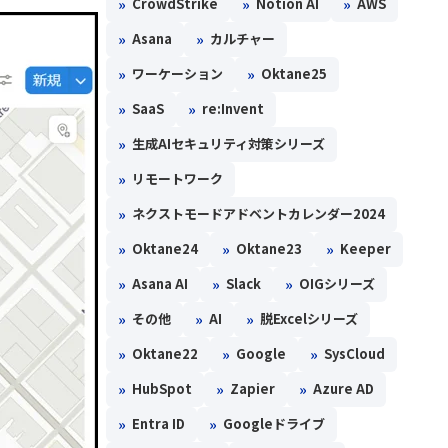
»
»
»
CrowdStrike
Notion AI
AWS
»
»
Asana
カルチャー
»
»
ワーケーション
Oktane25
»
»
SaaS
re:Invent
»
生成AIセキュリティ対策シリーズ
»
リモートワーク
»
ネクストモードアドベントカレンダー2024
»
»
»
Oktane24
Oktane23
Keeper
»
»
»
Asana AI
Slack
OIGシリーズ
»
»
»
その他
AI
脱Excelシリーズ
»
»
»
Oktane22
Google
SysCloud
»
»
»
HubSpot
Zapier
Azure AD
»
»
Entra ID
Googleドライブ