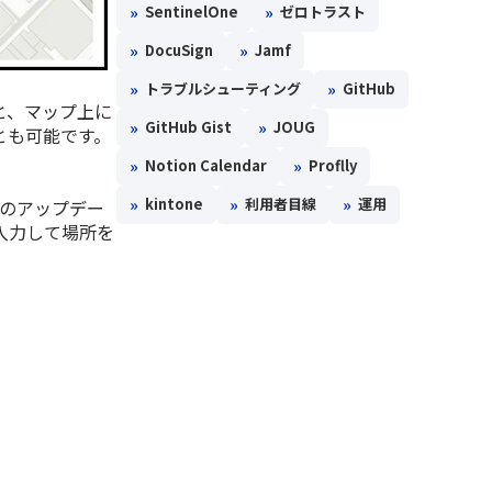
»
»
SentinelOne
ゼロトラスト
»
»
DocuSign
Jamf
»
»
トラブルシューティング
GitHub
と、マップ上に
»
»
GitHub Gist
JOUG
とも可能です。
»
»
Notion Calendar
Proflly
»
»
»
kintone
利用者目線
運用
後のアップデー
入力して場所を