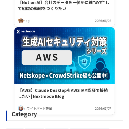
【Notion AI】会社のデータを一箇所に纏"めず"し
て組織の動線をつくりたい
hagi
2026/06/08
【AWS】Claude DesktopをAWS IAM認証で接続
したい | Nextmode Blog
ホワイトバード先輩
2026/07/07
Category