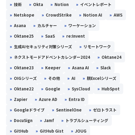
»
»
»
»
技術
Okta
Notion
イベントレポート
»
»
»
»
Netskope
CrowdStrike
Notion AI
AWS
»
»
»
Asana
カルチャー
ワーケーション
»
»
»
Oktane25
SaaS
re:Invent
»
»
生成AIセキュリティ対策シリーズ
リモートワーク
»
»
ネクストモードアドベントカレンダー2024
Oktane24
»
»
»
»
Oktane23
Keeper
Asana AI
Slack
»
»
»
»
OIGシリーズ
その他
AI
脱Excelシリーズ
»
»
»
»
Oktane22
Google
SysCloud
HubSpot
»
»
»
Zapier
Azure AD
Entra ID
»
»
»
Googleドライブ
SentinelOne
ゼロトラスト
»
»
»
DocuSign
Jamf
トラブルシューティング
»
»
»
GitHub
GitHub Gist
JOUG