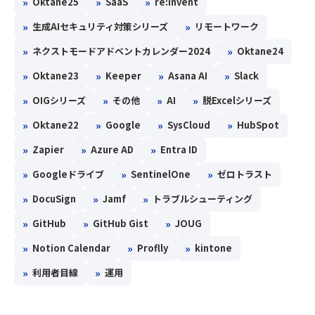
»
»
»
Oktane25
SaaS
re:Invent
»
»
生成AIセキュリティ対策シリーズ
リモートワーク
»
»
ネクストモードアドベントカレンダー2024
Oktane24
»
»
»
»
Oktane23
Keeper
Asana AI
Slack
»
»
»
»
OIGシリーズ
その他
AI
脱Excelシリーズ
»
»
»
»
Oktane22
Google
SysCloud
HubSpot
»
»
»
Zapier
Azure AD
Entra ID
»
»
»
Googleドライブ
SentinelOne
ゼロトラスト
»
»
»
DocuSign
Jamf
トラブルシューティング
»
»
»
GitHub
GitHub Gist
JOUG
»
»
»
Notion Calendar
Proflly
kintone
»
»
利用者目線
運用