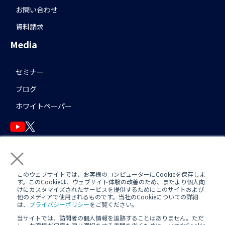
お問い合わせ
資料請求
Media
セミナー
ブログ
ホワイトペーパー
×
English
このウェブサイトでは、お客様のコンピューターにCookieを保存しま
す。このCookieは、ウェブサイト体験の改善のため、またより個人向
けにカスタマイズされたサービスを提供するためにこのサイトおよび
他のメディアで使用されるものです。当社のCookieについての詳細
運用アシスタント利用規約(
AWS
/
Azure
)
日中運用支援定型約款
は、
プライバシーポリシー
をご覧ください。
当サイトでは、訪問者の個人情報を追跡することはありません。ただ
定型約款