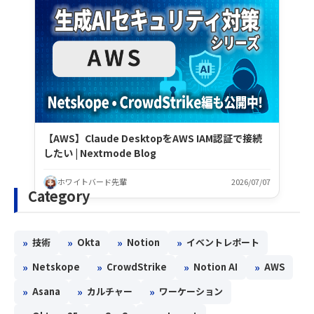
【AWS】Claude DesktopをAWS IAM認証で接続
したい | Nextmode Blog
ホワイトバード先輩
2026/07/07
Category
»
»
»
»
技術
Okta
Notion
イベントレポート
»
»
»
»
Netskope
CrowdStrike
Notion AI
AWS
»
»
»
Asana
カルチャー
ワーケーション