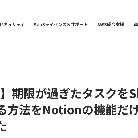
Iセキュリティ
SaaSライセンス＆サポート
AWS総合支援
導
on】期限が過ぎたタスクをSl
る方法をNotionの機能だ
た