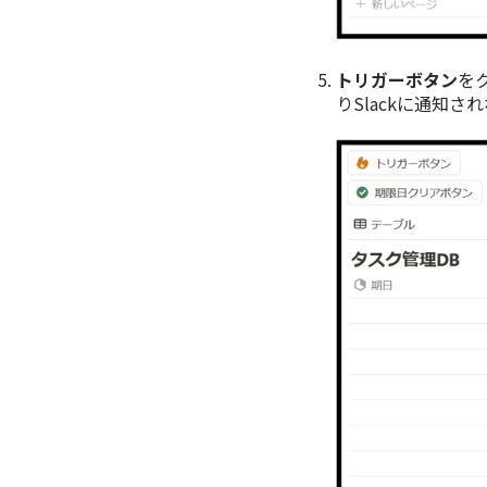
トリガーボタン
を
りSlackに通知さ