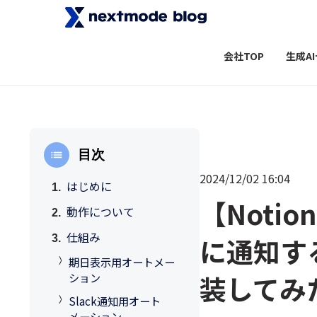
会社TOP
生成A
目次
2024/12/02 16:04
はじめに
【Noti
動作について
仕組み
に通知す
期日表示用オートメー
装してみ
ション
Slack通知用オート
メーション