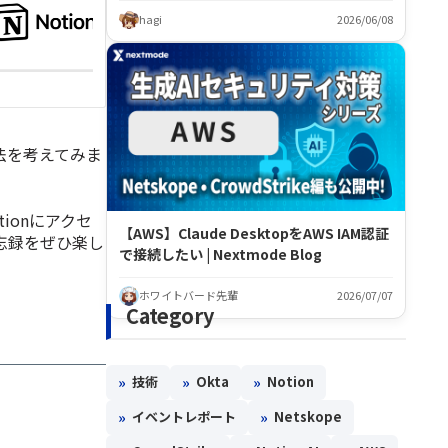
hagi
2026/06/08
方法を考えてみま
ionにアクセ
【AWS】Claude DesktopをAWS IAM認証
忘録をぜひ楽し
で接続したい | Nextmode Blog
ホワイトバード先輩
2026/07/07
Category
»
»
»
技術
Okta
Notion
»
»
イベントレポート
Netskope