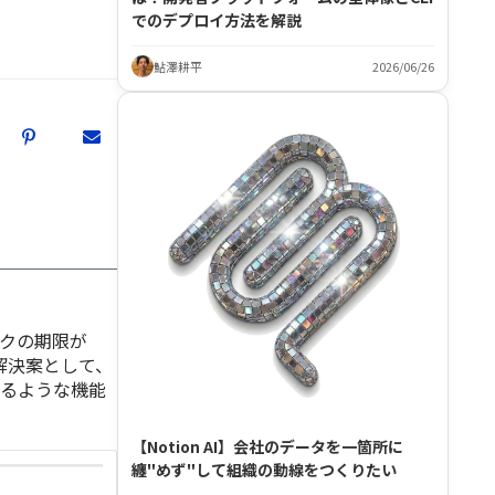
でのデプロイ方法を解説
鮎澤耕平
2026/06/26
スクの期限が
解決案として、
れるような機能
【Notion AI】会社のデータを一箇所に
纏"めず"して組織の動線をつくりたい