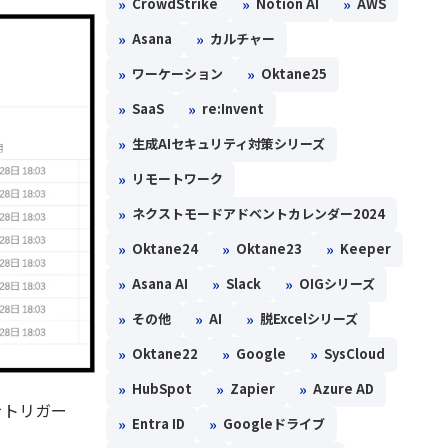
»
»
»
CrowdStrike
Notion AI
AWS
»
»
Asana
カルチャー
»
»
ワーケーション
Oktane25
»
»
SaaS
re:Invent
»
生成AIセキュリティ対策シリーズ
»
リモートワーク
»
ネクストモードアドベントカレンダー2024
»
»
»
Oktane24
Oktane23
Keeper
»
»
»
Asana AI
Slack
OIGシリーズ
»
»
»
その他
AI
脱Excelシリーズ
»
»
»
Oktane22
Google
SysCloud
»
»
»
HubSpot
Zapier
Azure AD
をトリガー
»
»
Entra ID
Googleドライブ