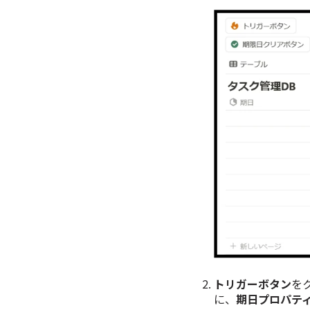
トリガーボタン
を
に、
期日プロパテ