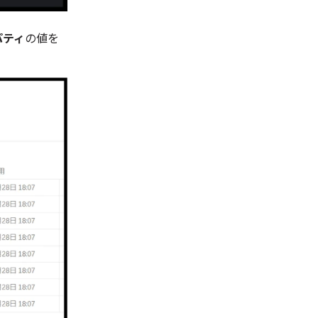
パティ
の値を