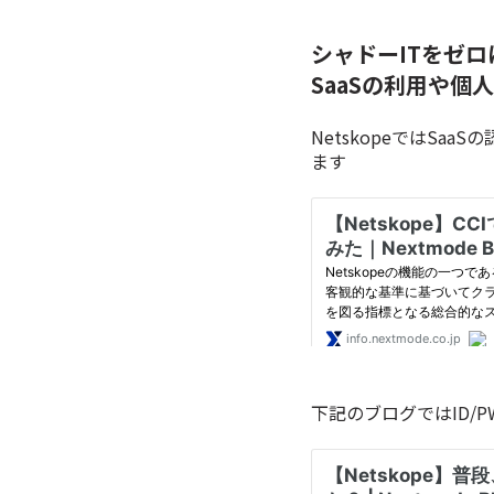
シャドーITをゼ
SaaSの利用や個
NetskopeではS
ます
下記のブログではID/