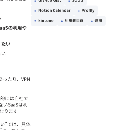
»
»
GitHub Gist
JOUG
»
»
Notion Calendar
Proflly
い
»
»
»
kintone
利用者目線
運用
aaSの利用や
りたい
たい
ったり、VPN
体的には自社で
いSaaSは利
なります
たい
"では、具体