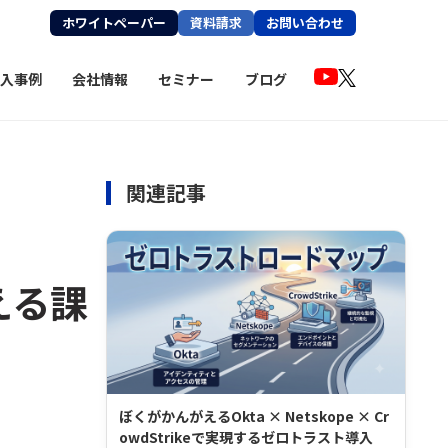
ホワイトペーパー
資料請求
お問い合わせ
入事例
会社情報
セミナー
ブログ
関連記事
える課
ぼくがかんがえるOkta × Netskope × Cr
owdStrikeで実現するゼロトラスト導入