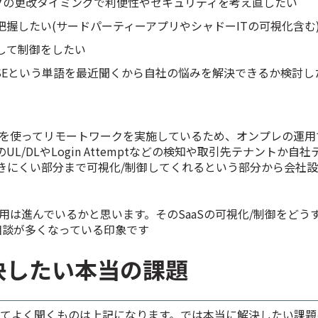
ークの更改タイミングで利便性やセキュリティを考え直したい
を把握したい(サードパーティーアプリやシャドーITの可視化含む
対して制御をしたい
SEという単語を最近聞くから自社の悩みを解決できるか検討し
Sを使ってリモートワークを実施しているため、オンプレの運用
のUL/DLやLogin Attemptなどの検知や取引先テナントか自
きにくい部分まで可視化/制御してくれるという部分から会社設立
利用は進んでいるかと思います。そのSaaSの可視化/制御をどう
eの相談が多くなっている印象です
解決したい本当の課題
としてよく聞くものは上記になります。では本当に解決したい課