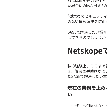
的には取引先の会社名
た場合にWhy以外の5
"
従業員のセキュリテ
のない情報漏洩を防止
SASEで解決したい様
はできるのでしょうか
Netsko
私の経験上、ここまで
す、解決の手助けがで
たSASEで解決したい
現在の業務を止め
い
ユーザーへClient