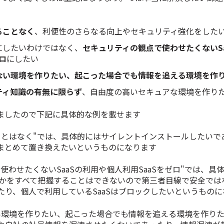
ることなく
、利便性のさらなる向上やセキュリティ強化をした
にしたいわけではなく、
セキュリティの観点で使わせたくないS
ロ
にしたい
ない環境を作りたい、起こった場合でも情報を追える環境を作
ティ知識の有無に限らず
、自由度の高いセキュアな環境を作り
ましたので下記に具体的な例を載せます
ことはなく"では、具体的にはサイレントインストールしたいであ
まとめて置き換えたいというものになります
使わせたくないSaaSの利用や個人利用SaaSをゼロ
"では、具
全かをすべて把握することはできないので第三者目線で安全ではな
たり、個人で利用しているSaaSはブロックしたいというものに
い環境を作りたい、起こった場合でも情報を追える環境を作り