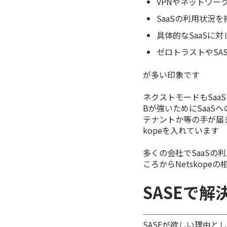
VPNやネットワ
SaaSの利用状況
具体的なSaaSに
ゼロトラストやSA
が多い印象です
ネクストモードもSaa
Bが強いためにSaaSへ
テナントか等の手が届
kopeを入れています
多くの会社でSaaSの
ころからNetskop
SASEで
SASEが欲しい理由