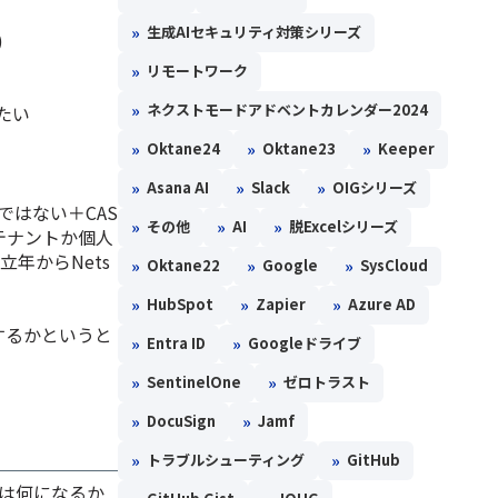
»
生成AIセキュリティ対策シリーズ
)
»
リモートワーク
»
ネクストモードアドベントカレンダー2024
たい
»
»
»
Oktane24
Oktane23
Keeper
»
»
»
Asana AI
Slack
OIGシリーズ
ではない＋CAS
»
»
»
その他
AI
脱Excelシリーズ
社テナントか個人
年からNets
»
»
»
Oktane22
Google
SysCloud
»
»
»
HubSpot
Zapier
Azure AD
するかというと
»
»
Entra ID
Googleドライブ
»
»
SentinelOne
ゼロトラスト
»
»
DocuSign
Jamf
»
»
トラブルシューティング
GitHub
題は何になるか