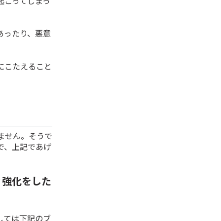
起こってしまっ
あったり、悪意
題にこたえること
ません。そうで
で、上記であげ
ィ強化をした
しては下記のブ