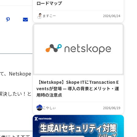
ロードマップ
ますこー
2026/06/24
Netskope
【Netskope】Skope ITにTransaction E
ventsが登場 — 導入の背景とメリット・運
を解決したい！と
用時の注意点
こやしぃ
2026/06/19
三者による不正