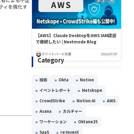
ティを強化す
【AWS】Claude DesktopをAWS IAM認証
で接続したい | Nextmode Blog
ホワイトバード先輩
2026/07/07
Category
»
»
»
技術
Okta
Notion
»
»
イベントレポート
Netskope
»
»
»
CrowdStrike
Notion AI
AWS
»
»
Asana
カルチャー
»
»
ワーケーション
Oktane25
»
»
SaaS
re:Invent